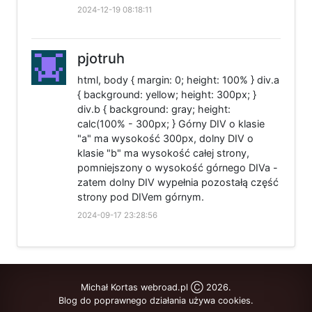
2024-12-19 08:18:11
pjotruh
html, body { margin: 0; height: 100% } div.a
{ background: yellow; height: 300px; }
div.b { background: gray; height:
calc(100% - 300px; } Górny DIV o klasie
"a" ma wysokość 300px, dolny DIV o
klasie "b" ma wysokość całej strony,
pomniejszony o wysokość górnego DIVa -
zatem dolny DIV wypełnia pozostałą część
strony pod DIVem górnym.
2024-09-17 23:28:56
Michał Kortas webroad.pl Ⓒ 2026.
Blog do poprawnego działania używa cookies.