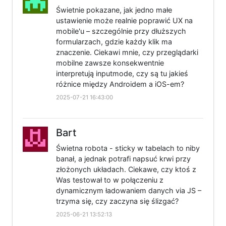
Świetnie pokazane, jak jedno małe
ustawienie może realnie poprawić UX na
mobile'u – szczególnie przy dłuższych
formularzach, gdzie każdy klik ma
znaczenie. Ciekawi mnie, czy przeglądarki
mobilne zawsze konsekwentnie
interpretują inputmode, czy są tu jakieś
różnice między Androidem a iOS-em?
2025-07-21 16:43:00
Bart
Świetna robota - sticky w tabelach to niby
banał, a jednak potrafi napsuć krwi przy
złożonych układach. Ciekawe, czy ktoś z
Was testował to w połączeniu z
dynamicznym ładowaniem danych via JS –
trzyma się, czy zaczyna się ślizgać?
2025-06-21 13:52:13