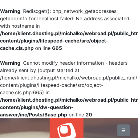
Warning
: Redis::get(): php_network_getaddresses:
getaddrinfo for localhost failed: No address associated
with hostname in
/home/klient.dhosting.pl/michalko/webroad.pl/public_h
content/plugins/litespeed-cache/src/object-
cache.cls.php
on line
665
Warning
: Cannot modify header information - headers
already sent by (output started at
/home/klient.dhosting.pl/michalko/webroad.pl/public_html
content/plugins/litespeed-cache/src/object-
cache.cls.php:665) in
/home/klient.dhosting.pl/michalko/webroad.pl/public_h
content/plugins/dw-question-
answer/inc/Posts/Base.php
on line
20
BLOG
☰