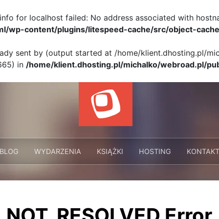
info for localhost failed: No address associated with hostn
ml/wp-content/plugins/litespeed-cache/src/object-cache
eady sent by (output started at /home/klient.dhosting.pl/m
665) in
/home/klient.dhosting.pl/michalko/webroad.pl/pu
BLOG
WYDARZENIA
KSIĄŻKI
HOSTING
KONTAK
_NOT_RESOLVED Error