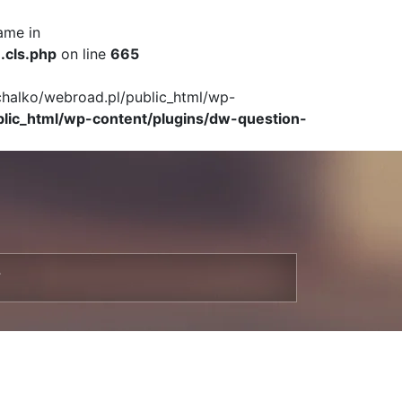
ame in
.cls.php
on line
665
ichalko/webroad.pl/public_html/wp-
blic_html/wp-content/plugins/dw-question-
T