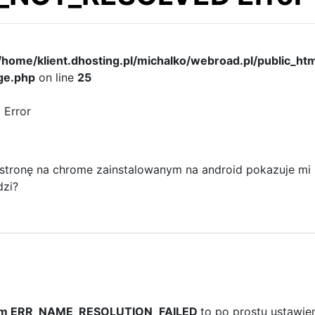
/home/klient.dhosting.pl/michalko/webroad.pl/public_ht
ge.php
on line
25
Error
stronę na chrome zainstalowanym na android pokazuje mi
dzi?
em ERR_NAME_RESOLUTION_FAILED
to po prostu ustawien