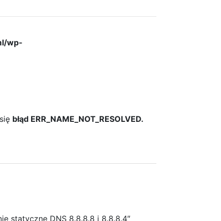
ml/wp-
 się
błąd ERR_NAME_NOT_RESOLVED.
ie statyczne DNS 8.8.8.8 i 8.8.8.4″