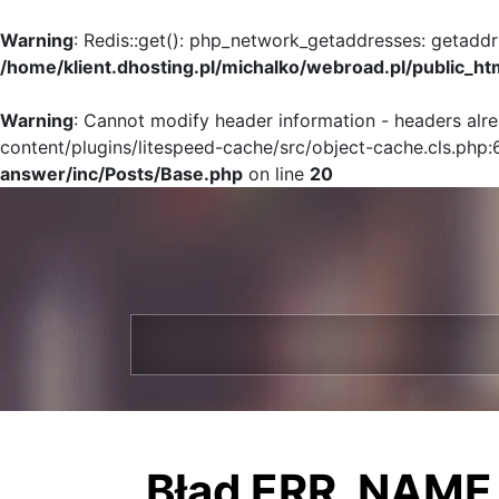
Warning
: Redis::get(): php_network_getaddresses: getaddr
/home/klient.dhosting.pl/michalko/webroad.pl/public_ht
Warning
: Cannot modify header information - headers alr
content/plugins/litespeed-cache/src/object-cache.cls.php:
answer/inc/Posts/Base.php
on line
20
Błąd ERR_NAME