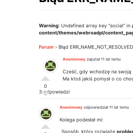
Warning
: Undefined array key "social" in
content/themes/webroadpl/content_pa
Forum
›
Błąd ERR_NAME_NOT_RESOLVED 
Anonimowy
zapytał 11 lat temu
Cześć, gdy wchodzę na swoją 
Ma ktoś jakiś pomysł o co cho
0
3 odpowiedzi
Anonimowy
odpowiedział 11 lat temu
Kolega podesłał mi:
„Sposób, który rozwiąże
probl