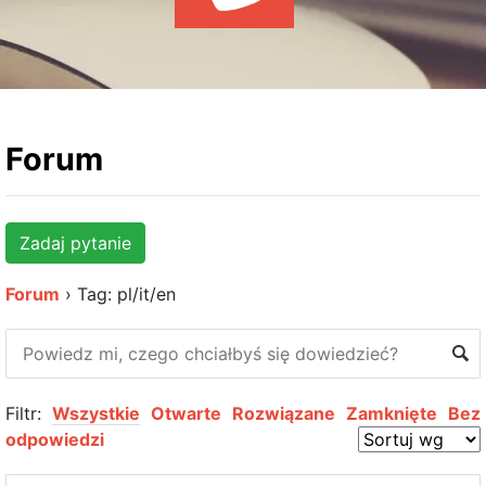
WYDARZENIA
KSIĄŻKI
HOSTING
KONTAKT
Forum
Zadaj pytanie
Forum
›
Tag: pl/it/en
Filtr:
Wszystkie
Otwarte
Rozwiązane
Zamknięte
Bez
odpowiedzi