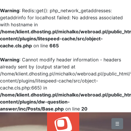
Warning
: Redis::get(): php_network_getaddresses:
getaddrinfo for localhost failed: No address associated
with hostname in
/home/klient.dhosting.pl/michalko/webroad.pl/public_h
content/plugins/litespeed-cache/src/object-
cache.cls.php
on line
665
Warning
: Cannot modify header information - headers
already sent by (output started at
/home/klient.dhosting.pl/michalko/webroad.pl/public_html
content/plugins/litespeed-cache/src/object-
cache.cls.php:665) in
/home/klient.dhosting.pl/michalko/webroad.pl/public_h
content/plugins/dw-question-
answer/inc/Posts/Base.php
on line
20
BLOG
☰