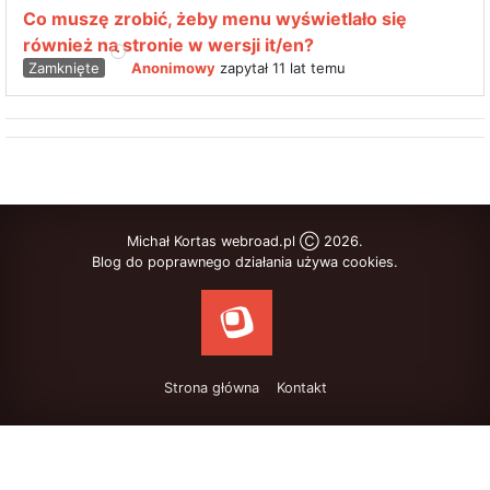
Co muszę zrobić, żeby menu wyświetlało się
również na stronie w wersji it/en?
Zamknięte
Anonimowy
zapytał 11 lat temu
Michał Kortas webroad.pl Ⓒ 2026.
Blog do poprawnego działania używa cookies.
Strona główna
Kontakt