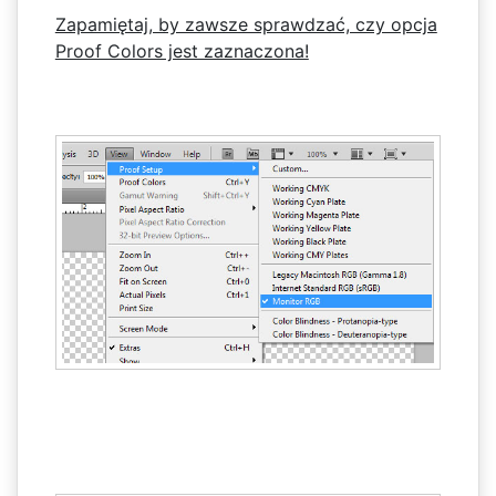
Zapamiętaj, by zawsze sprawdzać, czy opcja
Proof Colors jest zaznaczona!