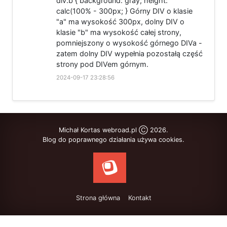
div.b { background: gray; height:
calc(100% - 300px; } Górny DIV o klasie
"a" ma wysokość 300px, dolny DIV o
klasie "b" ma wysokość całej strony,
pomniejszony o wysokość górnego DIVa -
zatem dolny DIV wypełnia pozostałą część
strony pod DIVem górnym.
2024-09-17 23:28:56
Michał Kortas webroad.pl Ⓒ 2026.
Blog do poprawnego działania używa cookies.
Strona główna
Kontakt