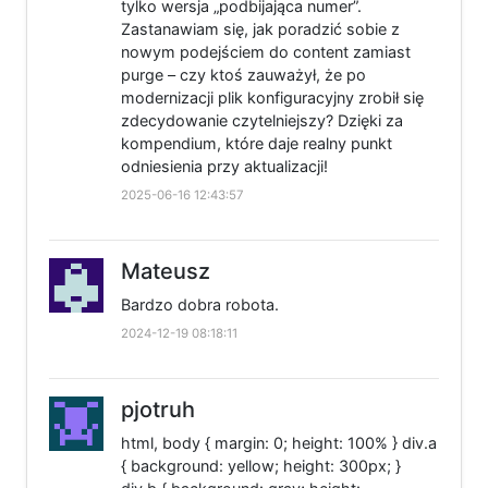
tylko wersja „podbijająca numer”.
Zastanawiam się, jak poradzić sobie z
nowym podejściem do content zamiast
purge – czy ktoś zauważył, że po
modernizacji plik konfiguracyjny zrobił się
zdecydowanie czytelniejszy? Dzięki za
kompendium, które daje realny punkt
odniesienia przy aktualizacji!
2025-06-16 12:43:57
Mateusz
Bardzo dobra robota.
2024-12-19 08:18:11
pjotruh
html, body { margin: 0; height: 100% } div.a
{ background: yellow; height: 300px; }