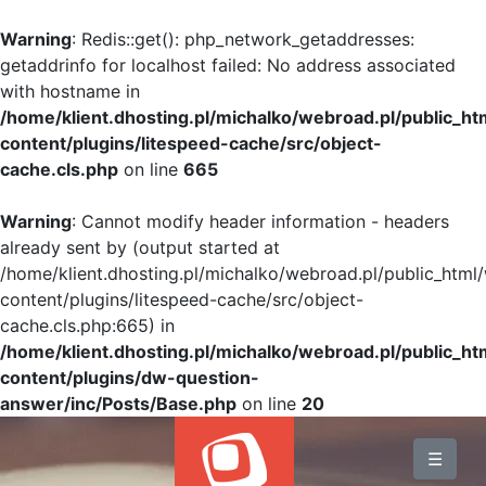
Warning
: Redis::get(): php_network_getaddresses:
getaddrinfo for localhost failed: No address associated
with hostname in
/home/klient.dhosting.pl/michalko/webroad.pl/public_h
content/plugins/litespeed-cache/src/object-
cache.cls.php
on line
665
Warning
: Cannot modify header information - headers
already sent by (output started at
/home/klient.dhosting.pl/michalko/webroad.pl/public_html
content/plugins/litespeed-cache/src/object-
cache.cls.php:665) in
/home/klient.dhosting.pl/michalko/webroad.pl/public_h
content/plugins/dw-question-
answer/inc/Posts/Base.php
on line
20
BLOG
☰