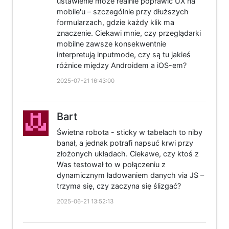
ustawienie może realnie poprawić UX na
mobile'u – szczególnie przy dłuższych
formularzach, gdzie każdy klik ma
znaczenie. Ciekawi mnie, czy przeglądarki
mobilne zawsze konsekwentnie
interpretują inputmode, czy są tu jakieś
różnice między Androidem a iOS-em?
2025-07-21 16:43:00
Bart
Świetna robota - sticky w tabelach to niby
banał, a jednak potrafi napsuć krwi przy
złożonych układach. Ciekawe, czy ktoś z
Was testował to w połączeniu z
dynamicznym ładowaniem danych via JS –
trzyma się, czy zaczyna się ślizgać?
2025-06-21 13:52:13