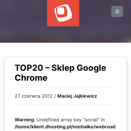
BLOG
☰
WYDARZENIA
KSIĄŻKI
HOSTING
KONTAKT
TOP20 – Sklep Google
Chrome
27 czerwca 2012 /
Maciej Jajkiewicz
Warning
: Undefined array key "social" in
/home/klient.dhosting.pl/michalko/webroad