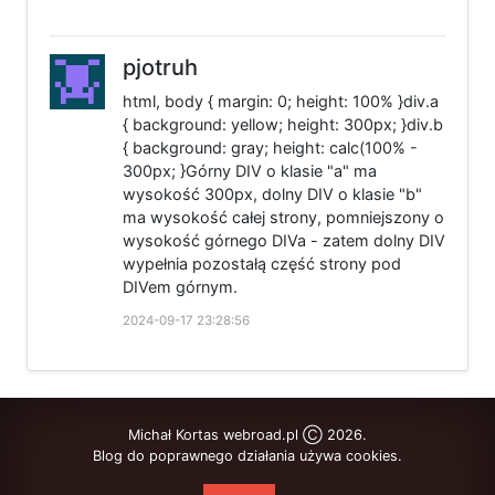
pjotruh
html, body { margin: 0; height: 100% }div.a
{ background: yellow; height: 300px; }div.b
{ background: gray; height: calc(100% -
300px; }Górny DIV o klasie "a" ma
wysokość 300px, dolny DIV o klasie "b"
ma wysokość całej strony, pomniejszony o
wysokość górnego DIVa - zatem dolny DIV
wypełnia pozostałą część strony pod
DIVem górnym.
2024-09-17 23:28:56
Michał Kortas webroad.pl Ⓒ 2026.
Blog do poprawnego działania używa cookies.