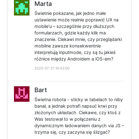
Marta
Świetnie pokazane, jak jedno małe
ustawienie może realnie poprawić UX na
mobile'u – szczególnie przy dłuższych
formularzach, gdzie każdy klik ma
znaczenie. Ciekawi mnie, czy przeglądarki
mobilne zawsze konsekwentnie
interpretują inputmode, czy są tu jakieś
różnice między Androidem a iOS-em?
2025-07-21 16:43:00
Bart
Świetna robota - sticky w tabelach to niby
banał, a jednak potrafi napsuć krwi przy
złożonych układach. Ciekawe, czy ktoś z
Was testował to w połączeniu z
dynamicznym ładowaniem danych via JS –
trzyma się, czy zaczyna się ślizgać?