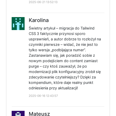
2025-06-21 13:52:13
Karolina
Świetny artykuł – migracja do Tailwind
CSS 3 faktycznie przynosi sporo
usprawnień, a autor dobrze to rozłożył na
czynniki pierwsze – widać, że nie jest to
tylko wersja „podbijająca numer”.
Zastanawiam się, jak poradzić sobie z
nowym podejściem do content zamiast
purge – czy ktoś zauważył, że po
modernizacji plik konfiguracyjny zrobił się
zdecydowanie czytelniejszy? Dzięki za
kompendium, które daje realny punkt
odniesienia przy aktualizacji!
2025-06-16 12:43:57
Mateusz