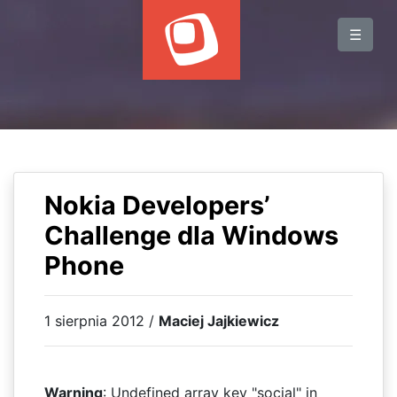
BLOG
☰
WYDARZENIA
KSIĄŻKI
HOSTING
KONTAKT
Nokia Developers’
Challenge dla Windows
Phone
1 sierpnia 2012 /
Maciej Jajkiewicz
Warning
: Undefined array key "social" in