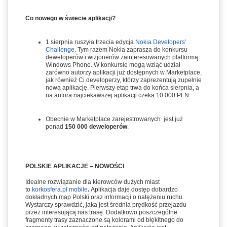
Co nowego w świecie aplikacji?
1 sierpnia ruszyła trzecia edycja
Nokia Developers’
Challenge
. Tym razem Nokia zaprasza do konkursu
deweloperów i wizjonerów zainteresowanych platformą
Windows Phone. W konkursie mogą wziąć udział
zarówno autorzy aplikacji już dostępnych w Marketplace,
jak również Ci developerzy, którzy zaprezentują zupełnie
nową aplikację. Pierwszy etap trwa do końca sierpnia, a
na autora najciekawszej aplikacji czeka 10 000 PLN.
Obecnie w Marketplace zarejestrowanych jest już
ponad
150 000 deweloperów
.
POLSKIE APLIKACJE – NOWOŚCI
Idealne rozwiązanie dla kierowców dużych miast
to
korkosfera.pl mobile
.
Aplikacja daje dostęp dobardzo
dokładnych map Polski oraz informacji o natężeniu ruchu.
Wystarczy sprawdzić, jaka jest średnia prędkość przejazdu
przez interesującą nas trasę. Dodatkowo poszczególne
fragmenty trasy zaznaczone są kolorami od błękitnego do