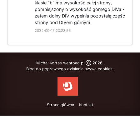
klasie "b" ma wysokość całej strony,
pomniejszony o wysokość górnego DIVa -
zatem dolny DIV wypełnia pozostałą część
strony pod DIVem górnym.
2024-09-17 23:28:56
Michał Kortas webroad.pl Ⓒ 2026.
Blog do poprawnego działania używa cookies.
Strona główna
Kontakt