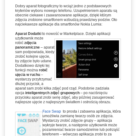
Dobry aparat fotograficzny to wciąż jedno z podstawowych
kryteriów wyboru nowego telefonu. Uzupełnieniem aparatu są
obecnie ciekawe i zaawansowane aplikacje, dzięki którym
zdjęcia zrobione smartfonem wzbudzą prawdziwy podziw. Oto
najciekawsze aplikacje dla smartfonów Nokia Lumia:
Aparat Dodatki
to nowość w Marketplace.
Dzięki aplikacji
użytkownik może
robić
zdjęcia
panorami
czne
– aparat
sam podpowiada, kiedy
zrobić kolejne ujęcie,
by zdjęcie było udane.
Dodatkowo dzięki tej
funkcji można
robić
ujęcia w ruchu
–
wystarczy przytrzymać
dłużej przycisk, a
aparat sam zrobi kilka zdjęć pod rząd. Podobnie zadziała
opcja
inteligentnych zdjęć grupowych
– po naciśnięciu
przycisku aparat zrobi serię zdjęć, aby później zasugerować
najlepsze ujęcie z najlepszym światłem i ostrością obrazu.
Face Swap
to prosta i zabawna aplikacja, która
umożliwia zamianę twarzy osób ze zdjęcia.
Wystarczy zrobić zdjęcie grupy – aplikacja
wykryje twarze, a następnie użytkownik może
pozamieniać twarze samodzielnie lub potrząść
telefonem – wówczas aplikacja zrobi to za