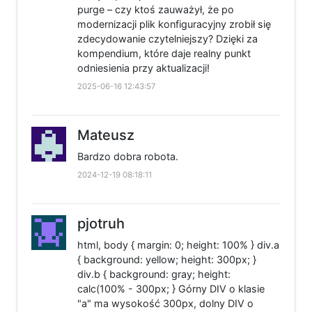
purge – czy ktoś zauważył, że po
modernizacji plik konfiguracyjny zrobił się
zdecydowanie czytelniejszy? Dzięki za
kompendium, które daje realny punkt
odniesienia przy aktualizacji!
2025-06-16 12:43:57
Mateusz
Bardzo dobra robota.
2024-12-19 08:18:11
pjotruh
html, body { margin: 0; height: 100% } div.a
{ background: yellow; height: 300px; }
div.b { background: gray; height:
calc(100% - 300px; } Górny DIV o klasie
"a" ma wysokość 300px, dolny DIV o