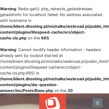
Warning
: Redis::get(): php_network_getaddresses:
getaddrinfo for localhost failed: No address associated
with hostname in
/home/klient.dhosting.pl/michalko/webroad.pl/public_h
content/plugins/litespeed-cache/src/object-
cache.cls.php
on line
665
Warning
: Cannot modify header information - headers
already sent by (output started at
/home/klient.dhosting.pl/michalko/webroad.pl/public_html
content/plugins/litespeed-cache/src/object-
cache.cls.php:665) in
/home/klient.dhosting.pl/michalko/webroad.pl/public_h
content/plugins/dw-question-
answer/inc/Posts/Base.php
on line
20
BLOG
☰