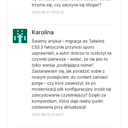
trzyma się, czy zaczyna się ślizgać?
2025-06-21 13:52:13
Karolina
Świetny artykuł – migracja do Tailwind
CSS 3 faktycznie przynosi sporo
usprawnień, a autor dobrze to rozłożył na
czynniki pierwsze – widać, że nie jest to
tylko wersja „podbijająca numer”.
Zastanawiam się, jak poradzić sobie z
nowym podejściem do content zamiast
purge – czy ktoś zauważył, że po
modernizacji plik konfiguracyjny zrobił się
zdecydowanie czytelniejszy? Dzięki za
kompendium, które daje realny punkt
odniesienia przy aktualizacji!
2025-06-16 12:43:57