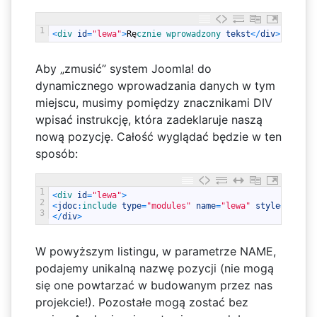
1
<
div 
id
=
"lewa"
>
R
ę
cznie 
wprowadzony 
tekst
<
/
div
>
Aby „zmusić” system Joomla! do
dynamicznego wprowadzania danych w tym
miejscu, musimy pomiędzy znacznikami DIV
wpisać instrukcję, która zadeklaruje naszą
nową pozycję. Całość wyglądać będzie w ten
sposób:
1
<
div 
id
=
"lewa"
>
2
<
jdoc
:
include 
type
=
"modules"
name
=
"lewa"
style
=
"xhtml
3
<
/
div
>
W powyższym listingu, w parametrze NAME,
podajemy unikalną nazwę pozycji (nie mogą
się one powtarzać w budowanym przez nas
projekcie!). Pozostałe mogą zostać bez