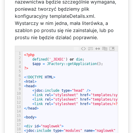
nazewnictwa będzie szczególnie wymagana,
ponieważ tworzyć będziemy plik
konfiguracyjny templateDetails.xml.
Wystarczy w nim jedna, mała literówka, a
szablon po prostu się nie zainstaluje, lub po
prostu nie będzie działać poprawnie.
1
<?php
2
defined
(
'_JEXEC'
)
or
die
;
3
$app
=
JFactory::
getApplication
(
)
;
4
?>
5
6
<
!
DOCTYPE 
HTML
>
7
<
html
>
8
<
head
>
9
<
jdoc
:
include 
type
=
"head"
/
>
10
<
link 
rel
=
"stylesheet"
href
=
"templates/system/cs
11
<
link 
rel
=
"stylesheet"
href
=
"templates/system/cs
12
<
link 
rel
=
"stylesheet"
href
=
"templates/
<?php
ech
13
<
/
head
>
14
15
<
body
>
16
17
<
div 
id
=
"naglowek"
>
18
<
jdoc
:
include 
type
=
"modules"
name
=
"naglowek"
style
=
"