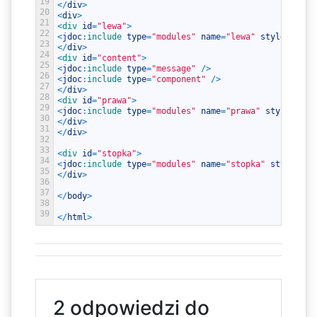
19
<
/
div
>
20
<
div
>
21
<
div 
id
=
"lewa"
>
22
<
jdoc
:
include 
type
=
"modules"
name
=
"lewa"
style
=
"xhtm
23
<
/
div
>
24
<
div 
id
=
"content"
>
25
<
jdoc
:
include 
type
=
"message"
/
>
26
<
jdoc
:
include 
type
=
"component"
/
>
27
<
/
div
>
28
<
div 
id
=
"prawa"
>
29
<
jdoc
:
include 
type
=
"modules"
name
=
"prawa"
style
=
"xht
30
<
/
div
>
31
<
/
div
>
32
33
<
div 
id
=
"stopka"
>
34
<
jdoc
:
include 
type
=
"modules"
name
=
"stopka"
style
=
"xh
35
<
/
div
>
36
37
<
/
body
>
38
39
<
/
html
>
2 odpowiedzi do