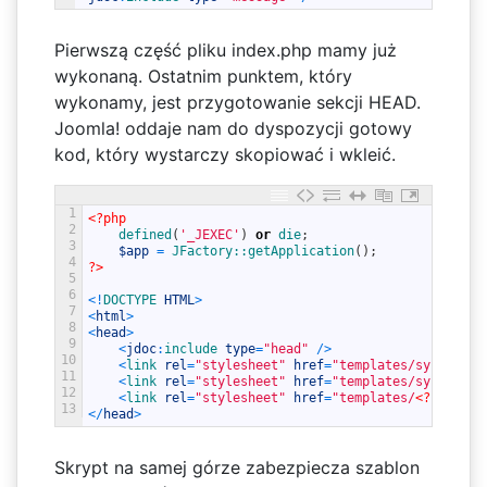
Pierwszą część pliku index.php mamy już
wykonaną. Ostatnim punktem, który
wykonamy, jest przygotowanie sekcji HEAD.
Joomla! oddaje nam do dyspozycji gotowy
kod, który wystarczy skopiować i wkleić.
1
<?php
2
defined
(
'_JEXEC'
)
or
die
;
3
$app
=
JFactory::
getApplication
(
)
;
4
?>
5
6
<
!
DOCTYPE 
HTML
>
7
<
html
>
8
<
head
>
9
<
jdoc
:
include 
type
=
"head"
/
>
10
<
link 
rel
=
"stylesheet"
href
=
"templates/system/cs
11
<
link 
rel
=
"stylesheet"
href
=
"templates/system/cs
12
<
link 
rel
=
"stylesheet"
href
=
"templates/
<?php
ech
13
<
/
head
>
Skrypt na samej górze zabezpiecza szablon