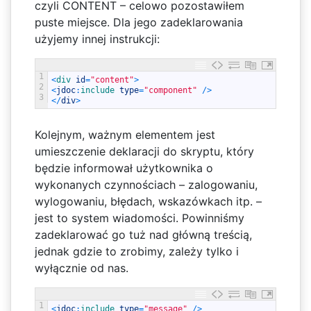
czyli CONTENT – celowo pozostawiłem
puste miejsce. Dla jego zadeklarowania
użyjemy innej instrukcji:
1
<
div 
id
=
"content"
>
2
<
jdoc
:
include 
type
=
"component"
/
>
3
<
/
div
>
Kolejnym, ważnym elementem jest
umieszczenie deklaracji do skryptu, który
będzie informował użytkownika o
wykonanych czynnościach – zalogowaniu,
wylogowaniu, błędach, wskazówkach itp. –
jest to system wiadomości. Powinniśmy
zadeklarować go tuż nad główną treścią,
jednak gdzie to zrobimy, zależy tylko i
wyłącznie od nas.
1
<
jdoc
:
include 
type
=
"message"
/
>