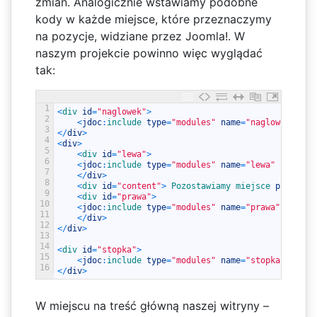
zmian. Analogicznie wstawiamy podobne
kody w każde miejsce, które przeznaczymy
na pozycje, widziane przez Joomla!. W
naszym projekcie powinno więc wyglądać
tak:
1
<
div 
id
=
"naglowek"
>
2
<
jdoc
:
include 
type
=
"modules"
name
=
"naglowek"
sty
3
<
/
div
>
4
<
div
>
5
<
div 
id
=
"lewa"
>
6
<
jdoc
:
include 
type
=
"modules"
name
=
"lewa"
style
=
"
7
<
/
div
>
8
<
div 
id
=
"content"
>
Pozostawiamy 
miejsce 
puste
<
/
9
<
div 
id
=
"prawa"
>
10
<
jdoc
:
include 
type
=
"modules"
name
=
"prawa"
style
=
11
<
/
div
>
12
<
/
div
>
13
14
<
div 
id
=
"stopka"
>
15
<
jdoc
:
include 
type
=
"modules"
name
=
"stopka"
style
16
<
/
div
>
W miejscu na treść główną naszej witryny –