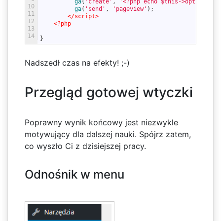
ga
(
'create'
,
'<?php echo $this->options['
g
10
ga
(
'send'
,
'pageview'
)
;
11
</script>
12
<?php
13
14
}
Nadszedł czas na efekty! ;-)
Przegląd gotowej wtyczki
Poprawny wynik końcowy jest niezwykle
motywujący dla dalszej nauki. Spójrz zatem,
co wyszło Ci z dzisiejszej pracy.
Odnośnik w menu