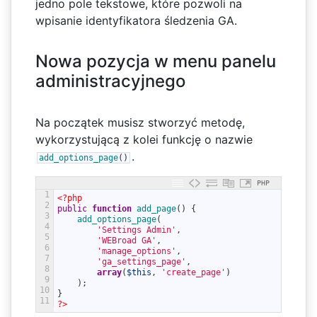
jedno pole tekstowe, które pozwoli na
wpisanie identyfikatora śledzenia GA.
Nowa pozycja w menu panelu
administracyjnego
Na początek musisz stworzyć metodę,
wykorzystującą z kolei funkcję o nazwie
.
add_options_page
(
)
PHP
1
<?php
2
public
function
add_page
(
)
{
3
add_options_page
(
4
'Settings Admin'
,
5
'WEBroad GA'
,
6
'manage_options'
,
7
'ga_settings_page'
,
8
array
(
$this
,
'create_page'
)
9
)
;
10
}
11
?>