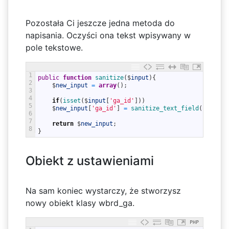
Pozostała Ci jeszcze jedna metoda do
napisania. Oczyści ona tekst wpisywany w
pole tekstowe.
1
public
function
sanitize
(
$
input
)
{
2
$
new_input
=
array
(
)
;
3
4
if
(
isset
(
$
input
[
'ga_id'
]
)
)
5
$
new_input
[
'ga_id'
]
=
sanitize_text_field
(
$
input
[
6
7
return
$
new_input
;
8
}
Obiekt z ustawieniami
Na sam koniec wystarczy, że stworzysz
nowy obiekt klasy wbrd_ga.
PHP