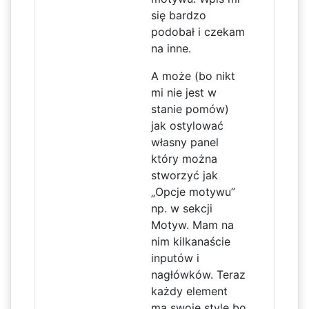
się bardzo
podobał i czekam
na inne.
A może (bo nikt
mi nie jest w
stanie pomów)
jak ostylować
własny panel
który można
stworzyć jak
„Opcje motywu”
np. w sekcji
Motyw. Mam na
nim kilkanaście
inputów i
nagłówków. Teraz
każdy element
ma swoje style bo