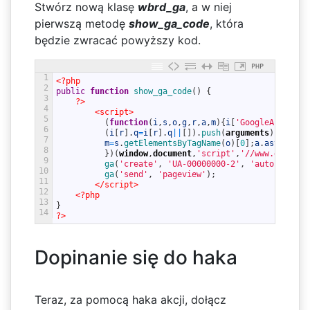
Stwórz nową klasę
wbrd_ga
, a w niej
pierwszą metodę
show_ga_code
, która
będzie zwracać powyższy kod.
PHP
1
<?php
2
public
function
show_ga_code
(
)
{
3
?>
4
<script>
5
(
function
(
i
,
s
,
o
,
g
,
r
,
a
,
m
)
{
i
[
'GoogleAnalytic
6
(
i
[
r
]
.
q
=
i
[
r
]
.
q
||
[
]
)
.
push
(
arguments
)
}
,
i
[
r
]
.
7
m
=
s
.
getElementsByTagName
(
o
)
[
0
]
;
a
.
async
=
1
;
a
8
}
)
(
window
,
document
,
'script'
,
'//www.google-
9
ga
(
'create'
,
'UA-00000000-2'
,
'auto'
)
;
10
ga
(
'send'
,
'pageview'
)
;
11
</script>
12
<?php
13
}
14
?>
Dopinanie się do haka
Teraz, za pomocą haka akcji, dołącz