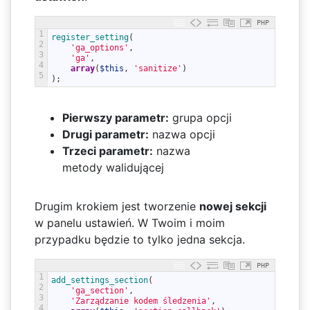
PHP
1
register_setting
(
2
'ga_options'
,
3
'ga'
,
4
array
(
$this
,
'sanitize'
)
5
)
;
Pierwszy parametr:
grupa opcji
Drugi parametr:
nazwa opcji
Trzeci parametr:
nazwa
metody walidującej
Drugim krokiem jest tworzenie
nowej sekcji
w panelu ustawień. W Twoim i moim
przypadku będzie to tylko jedna sekcja.
PHP
1
add_settings_section
(
2
'ga_section'
,
3
'Zarządzanie kodem śledzenia'
,
4