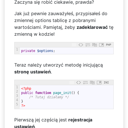
Zaczyna się robić ciekawie, prawda?
Jak już pewnie zauważyłeś, przypisałeś do
zmiennej options tablicę z pobranymi
wartościami. Pamiętaj, żeby
zadeklarować
tę
zmienną w kodzie!
PHP
1
private
$options
;
Teraz należy utworzyć metodę inicjującą
stronę ustawień
.
INI
1
<?php
2
public
function
page_init
(
)
{
3
/* Tutaj działamy */
4
}
5
?>
Pierwszą jej częścią jest
rejestracja
ustawień
.