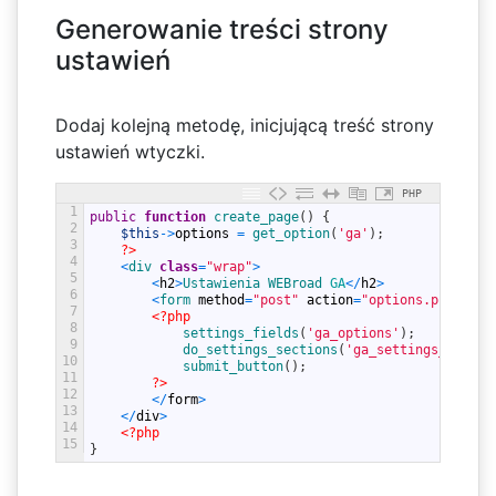
Generowanie treści strony
ustawień
Dodaj kolejną metodę, inicjującą treść strony
ustawień wtyczki.
PHP
1
public
function
create_page
(
)
{
2
$this
->
options
=
get_option
(
'ga'
)
;
3
?>
4
<
div 
class
=
"wrap"
>
5
<
h2
>
Ustawienia 
WEBroad 
GA
<
/
h2
>
6
<
form 
method
=
"post"
action
=
"options.php"
>
7
<?php
8
settings_fields
(
'ga_options'
)
;
9
do_settings_sections
(
'ga_settings_page'
)
10
submit_button
(
)
;
11
?>
12
<
/
form
>
13
<
/
div
>
14
<?php
15
}