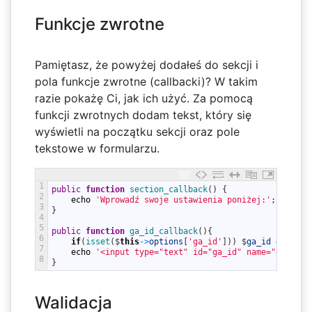
Funkcje zwrotne
Pamiętasz, że powyżej dodałeś do sekcji i
pola funkcje zwrotne (callbacki)? W takim
razie pokażę Ci, jak ich użyć. Za pomocą
funkcji zwrotnych dodam tekst, który się
wyświetli na początku sekcji oraz pole
tekstowe w formularzu.
1
public
function
section_callback
(
)
{
2
echo
'Wprowadź swoje ustawienia poniżej:'
;
3
}
4
5
public
function
ga_id_callback
(
)
{
6
if
(
isset
(
$
this
->
options
[
'ga_id'
]
)
)
$
ga_id
=
esc_a
7
echo
'<input type="text" id="ga_id" name="ga[ga_i
8
}
Walidacja