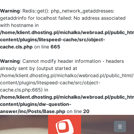
Warning
: Redis::get(): php_network_getaddresses:
getaddrinfo for localhost failed: No address associated
with hostname in
/home/klient.dhosting.pl/michalko/webroad.pl/public_h
content/plugins/litespeed-cache/src/object-
cache.cls.php
on line
665
Warning
: Cannot modify header information - headers
already sent by (output started at
/home/klient.dhosting.pl/michalko/webroad.pl/public_html
content/plugins/litespeed-cache/src/object-
cache.cls.php:665) in
/home/klient.dhosting.pl/michalko/webroad.pl/public_h
content/plugins/dw-question-
answer/inc/Posts/Base.php
on line
20
BLOG
☰