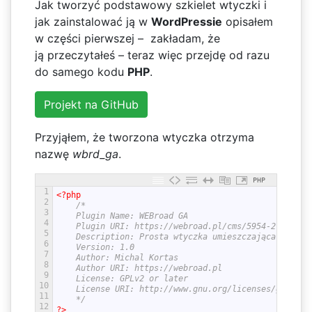
Jak tworzyć podstawowy szkielet wtyczki i
jak zainstalować ją w
WordPressie
opisałem
w części pierwszej – zakładam, że
ją przeczytałeś – teraz więc przejdę od razu
do samego kodu
PHP
.
Projekt na GitHub
Przyjąłem, że tworzona wtyczka otrzyma
nazwę
wbrd_ga
.
PHP
1
<?php
2
/*
3
	Plugin Name: WEBroad GA
4
	Plugin URI: https://webroad.pl/cms/5954-2-tworze
5
	Description: Prosta wtyczka umieszczająca kod śl
6
	Version: 1.0
7
	Author: Michal Kortas
8
	Author URI: https://webroad.pl
9
	License: GPLv2 or later
10
	License URI: http://www.gnu.org/licenses/gpl-2.0
11
	*/
12
?>