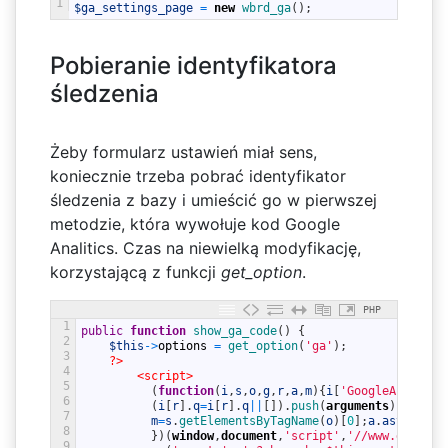
1
$ga_settings_page
=
new
wbrd_ga
(
)
;
Pobieranie identyfikatora
śledzenia
Żeby formularz ustawień miał sens,
koniecznie trzeba pobrać identyfikator
śledzenia z bazy i umieścić go w pierwszej
metodzie, która wywołuje kod Google
Analitics. Czas na niewielką modyfikację,
korzystającą z funkcji
get_option
.
PHP
1
public
function
show_ga_code
(
)
{
2
$this
->
options
=
get_option
(
'ga'
)
;
3
?>
4
<script>
5
(
function
(
i
,
s
,
o
,
g
,
r
,
a
,
m
)
{
i
[
'GoogleAnalytic
6
(
i
[
r
]
.
q
=
i
[
r
]
.
q
||
[
]
)
.
push
(
arguments
)
}
,
i
[
r
]
.
7
m
=
s
.
getElementsByTagName
(
o
)
[
0
]
;
a
.
async
=
1
;
a
8
}
)
(
window
,
document
,
'script'
,
'//www.google-
9