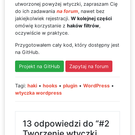
utworzonej powyżej wtyczki, zapraszam Cię
do ich zadawania
na forum
, nawet bez
jakiejkolwiek rejestracji.
W kolejnej części
omówię korzystanie z
haków filtrów
,
oczywiście w praktyce.
Przygotowałem cały kod, który dostępny jest
na GitHub.
Projekt na GitHub
Zapytaj na forum
Tagi:
haki
•
hooks
•
plugin
•
WordPress
•
wtyczka wordpress
13 odpowiedzi do “#2
Tworzenie wtyczki