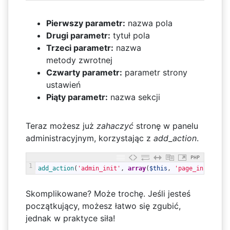
Pierwszy parametr:
nazwa pola
Drugi parametr:
tytuł pola
Trzeci parametr:
nazwa
metody zwrotnej
Czwarty parametr:
parametr strony
ustawień
Piąty parametr:
nazwa sekcji
Teraz możesz już
zahaczyć
stronę w panelu
administracyjnym, korzystając z
add_action
.
PHP
1
add_action
(
'admin_init'
,
array
(
$this
,
'page_init'
)
)
;
Skomplikowane? Może trochę. Jeśli jesteś
początkujący, możesz łatwo się zgubić,
jednak w praktyce siła!