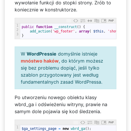
wywołanie funkcji do stopki strony. Zrób to
koniecznie w konstruktorze.
PHP
1
public
function
__construct
(
)
{
2
add_action
(
'wp_footer'
,
array
(
$this
,
'show_ga_co
3
}
W
WordPressie
domyślnie istnieje
mnóstwo haków
, do którym możesz
się bez problemu dopiąć, jeśli tylko
szablon przygotowany jest według
fundamentalnych zasad WordPressa.
Po utworzeniu nowego obiektu klasy
wbrd_ga i odświeżeniu witryny, prawie na
samym dole pojawia się kod śledzenia.
PHP
1
$ga_settings_page
=
new
wbrd_ga
(
)
;