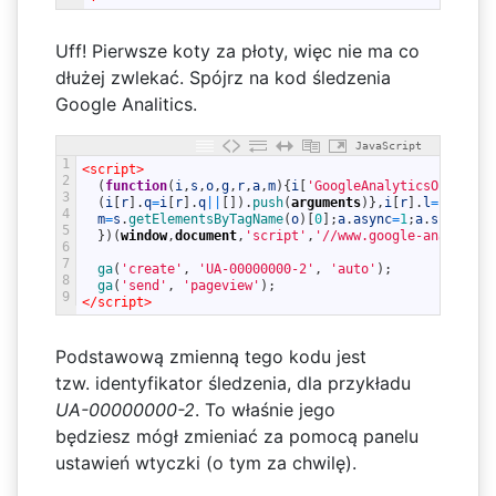
Uff! Pierwsze koty za płoty, więc nie ma co
dłużej zwlekać. Spójrz na kod śledzenia
Google Analitics.
JavaScript
1
<script>
2
(
function
(
i
,
s
,
o
,
g
,
r
,
a
,
m
)
{
i
[
'GoogleAnalyticsObject'
]
3
(
i
[
r
]
.
q
=
i
[
r
]
.
q
||
[
]
)
.
push
(
arguments
)
}
,
i
[
r
]
.
l
=
1
*
new
D
4
m
=
s
.
getElementsByTagName
(
o
)
[
0
]
;
a
.
async
=
1
;
a
.
src
=
g
;
m
.
5
}
)
(
window
,
document
,
'script'
,
'//www.google-analytics
6
7
ga
(
'create'
,
'UA-00000000-2'
,
'auto'
)
;
8
ga
(
'send'
,
'pageview'
)
;
9
</script>
Podstawową zmienną tego kodu jest
tzw. identyfikator śledzenia, dla przykładu
UA-00000000-2
. To właśnie jego
będziesz mógł zmieniać za pomocą panelu
ustawień wtyczki (o tym za chwilę).