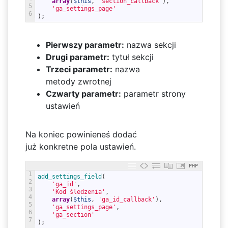
array
(
$this
,
'section_callback'
)
,
5
'ga_settings_page'
6
)
;
Pierwszy parametr:
nazwa sekcji
Drugi parametr:
tytuł sekcji
Trzeci parametr:
nazwa
metody zwrotnej
Czwarty parametr:
parametr strony
ustawień
Na koniec powinieneś dodać
już konkretne pola ustawień.
PHP
1
add_settings_field
(
2
'ga_id'
,
3
'Kod śledzenia'
,
4
array
(
$this
,
'ga_id_callback'
)
,
5
'ga_settings_page'
,
6
'ga_section'
7
)
;