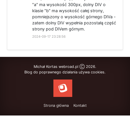
"a" ma wysokość 300px, dolny DIV o
klasie "b" ma wysokość całej strony,
pomniejszony o wysokość górnego DIVa -
zatem dolny DIV wypełnia pozostałą część
strony pod DIVem górnym.
2024-09-17 23:28:56
Michał Kortas webroad.pl Ⓒ 2026.
Blog do poprawnego działania używa cookies.
Strona główna
Kontakt