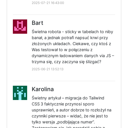
2025-07-21 16:43:00
Bart
Świetna robota - sticky w tabelach to niby
banał, a jednak potrafi napsuć krwi przy
złożonych układach. Ciekawe, czy ktoś z
Was testował to w połączeniu z
dynamicznym ładowaniem danych via JS –
trzyma się, czy zaczyna się ślizgać?
2025-06-21 13:52:13
Karolina
Świetny artykuł – migracja do Tailwind
CSS 3 faktycznie przynosi sporo
usprawnień, a autor dobrze to rozłożył na
czynniki pierwsze – widać, że nie jest to
tylko wersja „podbijająca numer”.
Zastanawiam się, jak poradzić sobie z