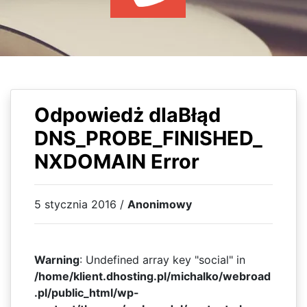
WYDARZENIA
KSIĄŻKI
HOSTING
KONTAKT
Odpowiedż dlaBłąd
DNS_PROBE_FINISHED_
NXDOMAIN Error
5 stycznia 2016 /
Anonimowy
Warning
: Undefined array key "social" in
/home/klient.dhosting.pl/michalko/webroad
.pl/public_html/wp-