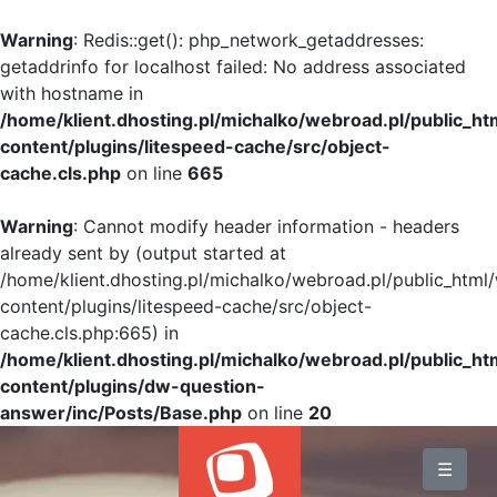
Warning
: Redis::get(): php_network_getaddresses:
getaddrinfo for localhost failed: No address associated
with hostname in
/home/klient.dhosting.pl/michalko/webroad.pl/public_h
content/plugins/litespeed-cache/src/object-
cache.cls.php
on line
665
Warning
: Cannot modify header information - headers
already sent by (output started at
/home/klient.dhosting.pl/michalko/webroad.pl/public_html
content/plugins/litespeed-cache/src/object-
cache.cls.php:665) in
/home/klient.dhosting.pl/michalko/webroad.pl/public_h
content/plugins/dw-question-
answer/inc/Posts/Base.php
on line
20
BLOG
☰