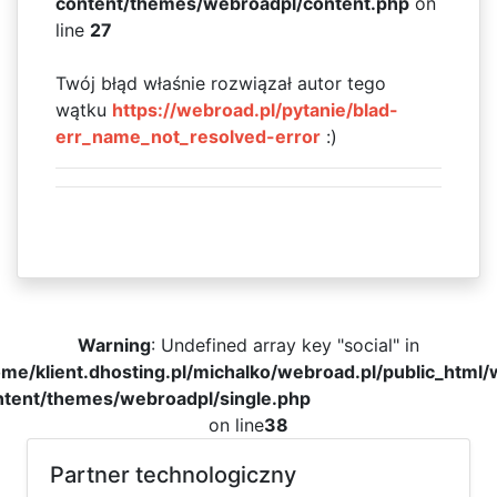
content/themes/webroadpl/content.php
on
line
27
Twój błąd właśnie rozwiązał autor tego
wątku
https://webroad.pl/pytanie/blad-
err_name_not_resolved-error
:)
Warning
: Undefined array key "social" in
me/klient.dhosting.pl/michalko/webroad.pl/public_html
ntent/themes/webroadpl/single.php
on line
38
Partner technologiczny