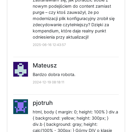
nowym podejściem do content zamiast
purge – czy ktoś zauważył, że po
modernizacji plik konfiguracyjny zrobił się
zdecydowanie czytelniejszy? Dzięki za
kompendium, które daje realny punkt
odniesienia przy aktualizacji!
2025-06-16 12:43:57
Mateusz
Bardzo dobra robota.
2024-12-19 08:18:11
pjotruh
html, body { margin: 0; height: 100% } div.a
{ background: yellow; height: 300px; }
div.b { background: gray; height:
calc(100% - 300px; } Górny DIV o klasie