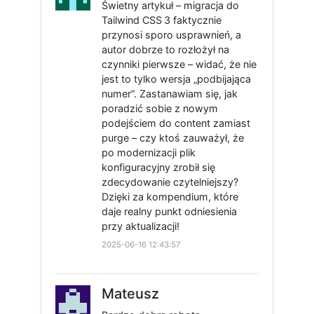
Świetny artykuł – migracja do
Tailwind CSS 3 faktycznie
przynosi sporo usprawnień, a
autor dobrze to rozłożył na
czynniki pierwsze – widać, że nie
jest to tylko wersja „podbijająca
numer”. Zastanawiam się, jak
poradzić sobie z nowym
podejściem do content zamiast
purge – czy ktoś zauważył, że
po modernizacji plik
konfiguracyjny zrobił się
zdecydowanie czytelniejszy?
Dzięki za kompendium, które
daje realny punkt odniesienia
przy aktualizacji!
2025-06-16 12:43:57
Mateusz