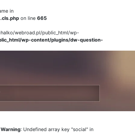
ame in
.cls.php
on line
665
ichalko/webroad.pl/public_html/wp-
blic_html/wp-content/plugins/dw-question-
T
Warning
: Undefined array key "social" in