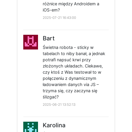
różnice między Androidem a
iOS-em?
2025-07-21 16:43:00
Bart
Świetna robota - sticky w
tabelach to niby banał, a jednak
potrafi napsuć krwi przy
złożonych układach. Ciekawe,
czy ktoś z Was testował to w
połączeniu z dynamicznym
ładowaniem danych via JS –
trzyma się, czy zaczyna się
ślizgać?
2025-06-21 13:52:13
Karolina