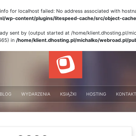
info for localhost failed: No address associated with hostn
ml/wp-content/plugins/litespeed-cache/src/object-cache
eady sent by (output started at /home/klient.dhosting.pl/m
665) in
/home/klient.dhosting.pl/michalko/webroad.pl/pu
BLOG
WYDARZENIA
KSIĄŻKI
HOSTING
KONTAK