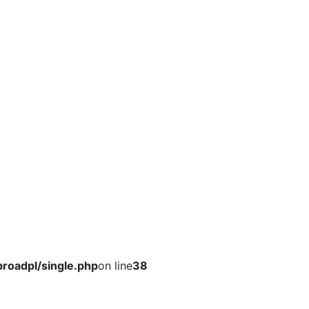
roadpl/single.php
on line
38