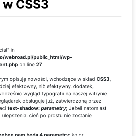
u w CSS3
ial" in
ko/webroad.pl/public_html/wp-
ent.php
on line
27
tórym opisuję nowości, wchodzące w skład
CSS3
,
rdziej efektowny, niż efektywny, dodatek,
ocześnić wygląd typografii na naszej witrynie.
glądarek obsługuje już, zatwierdzoną przez
aci
text-shadow:
parametry
;
Jeżeli natomiast
ulepszenia, cień po prostu nie zostanie
trzebne nam będą 4 parametry
: kolor