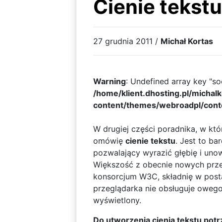
Cienie tekst
27 grudnia 2011 /
Michał Kortas
Warning
: Undefined array key "soc
/home/klient.dhosting.pl/michal
content/themes/webroadpl/cont
W drugiej części poradnika, w k
omówię
cienie tekstu
. Jest to ba
pozwalający wyrazić głębię i unow
Większość z obecnie nowych prze
konsorcjum W3C, składnię w post
przeglądarka nie obsługuje owego 
wyświetlony.
Do utworzenia cienia tekstu po