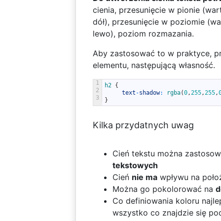
cienia, przesunięcie w pionie (wa
dół), przesunięcie w poziomie (w
lewo), poziom rozmazania.
Aby zastosować to w praktyce, p
elementu, następującą własność.
1
h2
{
2
text
-
shadow
:
rgba
(
0
,
255
,
255
,
3
}
Kilka przydatnych uwag
Cień tekstu można zastosow
tekstowych
Cień
nie ma
wpływu na położ
Można go pokolorować na
d
Co definiowania koloru najlep
wszystko co znajdzie się po