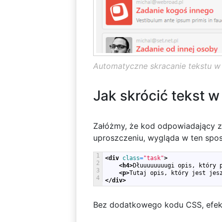
Automatyczne skracanie tekstu w C
Jak skrócić tekst w 
Załóżmy, że kod odpowiadający z
uproszczeniu, wygląda w ten spo
1
<div 
class
=
"task"
>
2
<h4>
Dłuuuuuuuugi opis, który 
3
<p>
Tutaj opis, który jest jes
4
</div>
Bez dodatkowego kodu CSS, efekt 