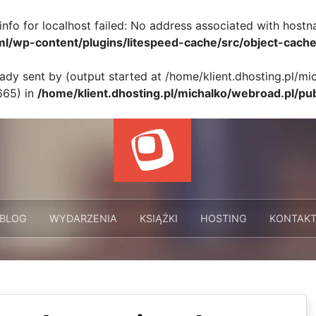
info for localhost failed: No address associated with hostn
ml/wp-content/plugins/litespeed-cache/src/object-cache
eady sent by (output started at /home/klient.dhosting.pl/m
665) in
/home/klient.dhosting.pl/michalko/webroad.pl/pu
BLOG
WYDARZENIA
KSIĄŻKI
HOSTING
KONTAK