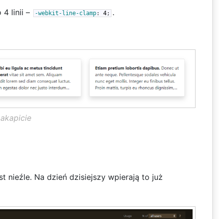
4 linii –
.
-webkit-line-clamp
:
4
;
 akapicie
 nieźle. Na dzień dzisiejszy wpierają to już