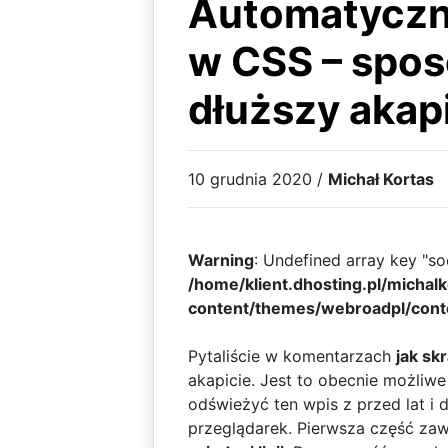
Automatyczne
w CSS – sposó
dłuższy akap
10 grudnia 2020 /
Michał Kortas
Warning
: Undefined array key "soc
/home/klient.dhosting.pl/michal
content/themes/webroadpl/cont
Pytaliście w komentarzach
jak sk
akapicie. Jest to obecnie możli
odświeżyć ten wpis z przed lat i
przeglądarek. Pierwsza część zawi