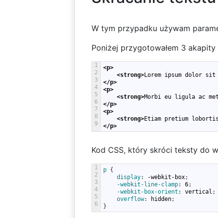
W tym przypadku używam param
Poniżej przygotowałem 3 akapity 
1
<p>
2
<strong>
Lorem ipsum dolor sit
3
</p>
4
<p>
5
<strong>
Morbi eu ligula ac me
6
</p>
7
<p>
8
<strong>
Etiam pretium loborti
9
</p>
Kod CSS, który skróci teksty do w
1
p 
{
2
display
:
-webkit-box
;
3
-webkit-line-clamp
:
6
;
4
-webkit-box-orient
:
vertical
;
5
overflow
:
hidden
;
6
}