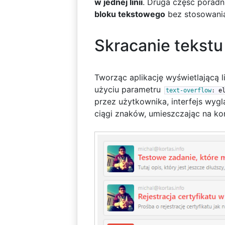
w jednej linii
. Druga część poradn
bloku tekstowego
bez stosowani
Skracanie tekstu 
Tworząc aplikację wyświetlającą 
użyciu parametru
text-overflow
:
e
przez użytkownika, interfejs wygl
ciągi znaków, umieszczając na koń