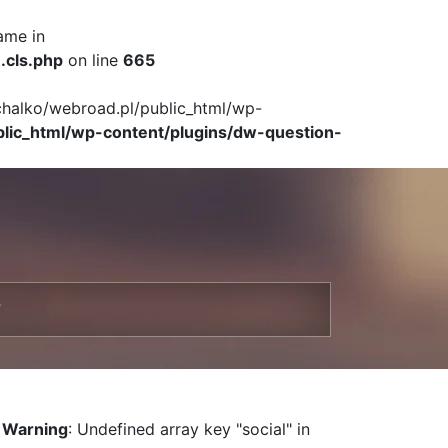
ame in
.cls.php
on line
665
ichalko/webroad.pl/public_html/wp-
blic_html/wp-content/plugins/dw-question-
T
Warning
: Undefined array key "social" in