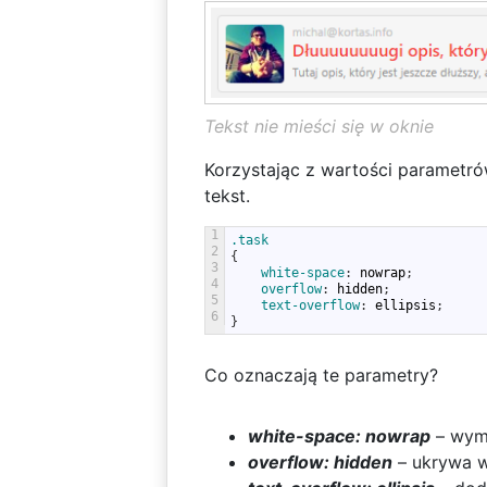
Tekst nie mieści się w oknie
Korzystając z wartości parametr
tekst.
1
.task
2
{
3
white-space
:
nowrap
;
4
overflow
:
hidden
;
5
text-overflow
:
ellipsis
;
6
}
Co oznaczają te parametry?
white-space: nowrap
– wymu
overflow: hidden
– ukrywa w