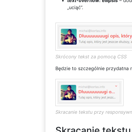
text-overflow: ellipsis
– doda
„uciąć”.
Skrócony tekst za pomocą CSS
Będzie to szczególnie przydatna 
Skracanie tekstu przy responsyw
Skracanie tekstu