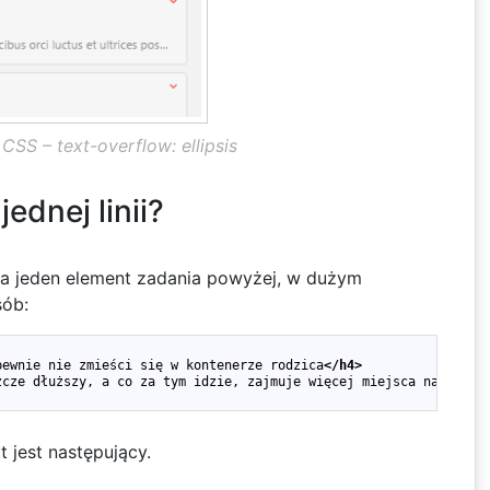
SS – text-overflow: ellipsis
jednej linii?
a jeden element zadania powyżej, w dużym
sób:
pewnie nie zmieści się w kontenerze rodzica
</h4>
zcze dłuższy, a co za tym idzie, zajmuje więcej miejsca na ekran
jest następujący.