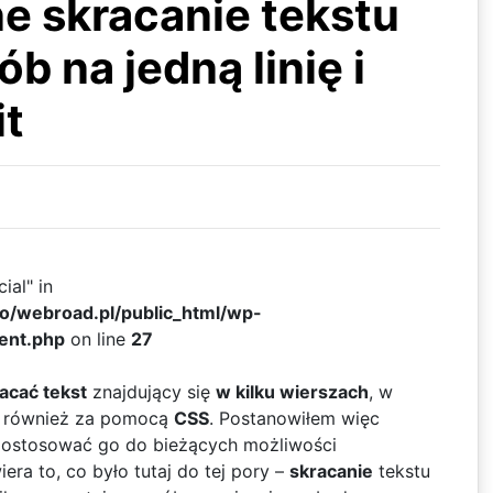
 skracanie tekstu
b na jedną linię i
it
ial" in
ko/webroad.pl/public_html/wp-
ent.php
on line
27
racać tekst
znajdujący się
w kilku wierszach
, w
we również za pomocą
CSS
. Postanowiłem więc
 dostosować go do bieżących możliwości
era to, co było tutaj do tej pory –
skracanie
tekstu