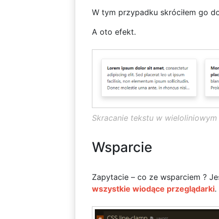
W tym przypadku skróciłem go do 
A oto efekt.
Skracanie tekstu w wieloliniowym
Wsparcie
Zapytacie – co ze wsparciem ? Jest
wszystkie wiodące przeglądarki
.