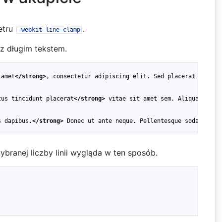
etru
.
-
webkit
-
line
-
clamp
z długim tekstem.
 amet
</strong>
, consectetur adipiscing elit. Sed placerat leo ut
tus tincidunt placerat
</strong>
 vitae sit amet sem. Aliquam blan
s dapibus.
</strong>
 Donec ut ante neque. Pellentesque sodales ve
ybranej liczby linii wygląda w ten sposób.