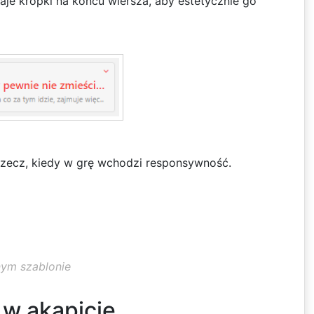
je kropki na końcu wiersza, aby estetycznie go
rzecz, kiedy w grę wchodzi responsywność.
nym szablonie
 w akapicie