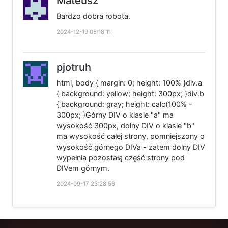
Mateusz
Bardzo dobra robota.
2024-12-19 08:18:11
pjotruh
html, body { margin: 0; height: 100% }div.a
{ background: yellow; height: 300px; }div.b
{ background: gray; height: calc(100% -
300px; }Górny DIV o klasie "a" ma
wysokość 300px, dolny DIV o klasie "b"
ma wysokość całej strony, pomniejszony o
wysokość górnego DIVa - zatem dolny DIV
wypełnia pozostałą część strony pod
DIVem górnym.
2024-09-17 23:28:56