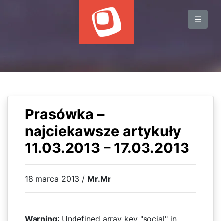
BLOG
☰
WYDARZENIA
KSIĄŻKI
HOSTING
KONTAKT
Prasówka –
najciekawsze artykuły
11.03.2013 – 17.03.2013
18 marca 2013 /
Mr.Mr
Warning
: Undefined array key "social" in