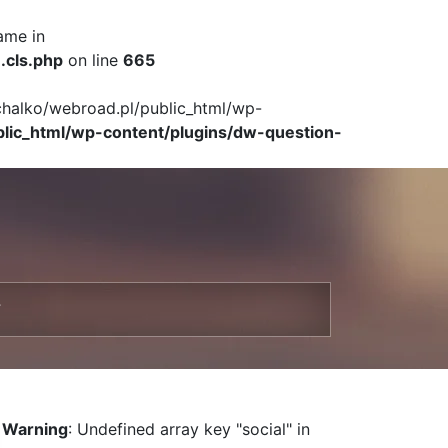
ame in
.cls.php
on line
665
ichalko/webroad.pl/public_html/wp-
blic_html/wp-content/plugins/dw-question-
T
Warning
: Undefined array key "social" in