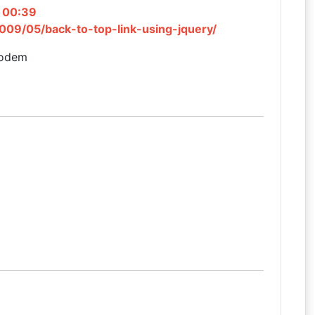
o 00:39
2009/05/back-to-top-link-using-jquery/
kodem