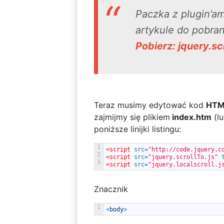
Paczka z plugin’a
artykule do pobrani
Pobierz: jquery.scro
Teraz musimy edytować kod
HTM
zajmijmy się plikiem
index.htm
(lu
poniższe linijki listingu:
1
<script 
src
=
"http://code.jquery.c
2
<script 
src
=
"jquery.scrollTo.js"
3
<script 
src
=
"jquery.localscroll.j
Znacznik
1
<
body
>