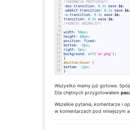
2
/*ANIMACJA PRZYCIKSU*/
3
-
moz
-
transition
:
0.3s
ease
-
in
;
4
-
webkit
-
transition
:
0.3s
ease
-
in
5
-
o
-
transition
:
0.3s
ease
-
in
;
6
transition
:
0.3s
ease
-
in
;
7
/*KONIEC ANIMACJI*/
8
9
width
:
50px
;
10
height
:
60px
;
11
position
:
fixed
;
12
bottom
:
-
5px
;
13
right
:
5px
;
14
background
:
url
(
'ar.png'
)
;
15
}
16
#bottom:hover {
17
bottom
:
-
1px
;
18
}
Wszystko mamy już gotowe. Spó
Dla chętnych przygotowałem
pac
Wszelkie pytania, komentarze i o
w komentarzach pod niniejszym a