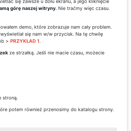
ietlać się zawsze u dołu ekranu, a jego kliknięcie
samą górę naszej witryny
. Nie traćmy więc czasu.
towałem demo, które zobrazuje nam cały problem.
wyświetlał się nam w/w przycisk. Na tę chwilę
sób >
PRZYKŁAD 1
.
azek
ze strzałką. Jeśli nie macie czasu, możecie
 stroną.
tóre potem również przenosimy do katalogu strony.