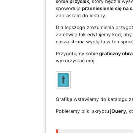
sobie
przycisk
, który będzie wyśw
spowoduje
przeniesienie się na 
Zapraszam do lektury.
Dla lepszego zrozumienia przygo
Za chwilę tak edytujemy kod, aby 
nasza strona wygląda w ten spo
Przygotujmy sobie
graficzny obr
wykorzystać mój.
Grafikę wstawiamy do katalogu ze
Pobieramy pliki skryptu
jQuery
, k