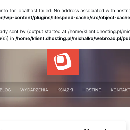
info for localhost failed: No address associated with hostn
ml/wp-content/plugins/litespeed-cache/src/object-cache
eady sent by (output started at /home/klient.dhosting.pl/m
665) in
/home/klient.dhosting.pl/michalko/webroad.pl/pu
BLOG
WYDARZENIA
KSIĄŻKI
HOSTING
KONTAK