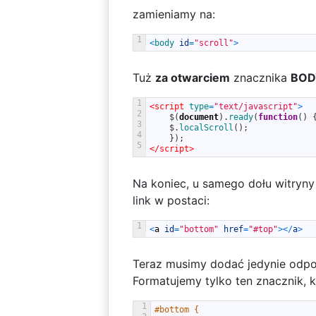
zamieniamy na:
1
<
body 
id
=
"scroll"
>
Tuż
za otwarciem
znacznika
BOD
1
<script 
type
=
"text/javascript"
>
2
$
(
document
)
.
ready
(
function
(
)
3
$
.
localScroll
(
)
;
4
}
)
;
5
</script>
Na koniec, u samego dołu witryny
link w postaci:
1
<
a
id
=
"bottom"
href
=
"#top"
>
<
/
a
>
Teraz musimy dodać jedynie odpo
Formatujemy tylko ten znacznik, k
1
#bottom {