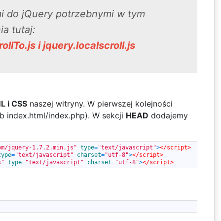
mi do jQuery potrzebnymi w tym
a tutaj:
llTo.js i jquery.localscroll.js
L i CSS
naszej witryny. W pierwszej kolejności
b index.html/index.php). W sekcji
HEAD
dodajemy
om/jquery-1.7.2.min.js"
type
=
"text/javascript"
>
</script>
type
=
"text/javascript"
charset
=
"utf-8"
>
</script>
s"
type
=
"text/javascript"
charset
=
"utf-8"
>
</script>