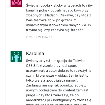
Świetna robota - sticky w tabelach to niby
banał, a jednak potrafi napsuć krwi przy
złożonych układach. Ciekawe, czy ktoś z
Was testował to w połączeniu z
dynamicznym ładowaniem danych via JS –
trzyma się, czy zaczyna się ślizgać?
2025-06-21 13:52:13
Karolina
Świetny artykuł – migracja do Tailwind
CSS 3 faktycznie przynosi sporo
usprawnień, a autor dobrze to rozłożył na
czynniki pierwsze – widać, że nie jest to
tylko wersja „podbijająca numer”.
Zastanawiam się, jak poradzić sobie z
nowym podejściem do content zamiast
purge – czy ktoś zauważył, że po
modernizacji plik konfiguracyjny zrobił się
zdecydowanie czytelniejszy? Dzięki za