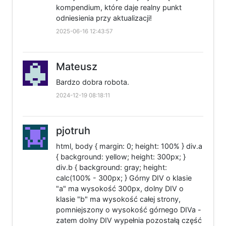
kompendium, które daje realny punkt
odniesienia przy aktualizacji!
2025-06-16 12:43:57
Mateusz
Bardzo dobra robota.
2024-12-19 08:18:11
pjotruh
html, body { margin: 0; height: 100% } div.a
{ background: yellow; height: 300px; }
div.b { background: gray; height:
calc(100% - 300px; } Górny DIV o klasie
"a" ma wysokość 300px, dolny DIV o
klasie "b" ma wysokość całej strony,
pomniejszony o wysokość górnego DIVa -
zatem dolny DIV wypełnia pozostałą część