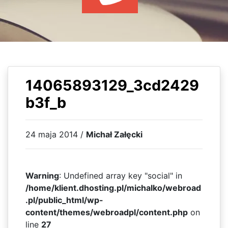
WYDARZENIA
KSIĄŻKI
HOSTING
KONTAKT
14065893129_3cd2429
b3f_b
24 maja 2014 /
Michał Załęcki
Warning
: Undefined array key "social" in
/home/klient.dhosting.pl/michalko/webroad
.pl/public_html/wp-
content/themes/webroadpl/content.php
on
line
27