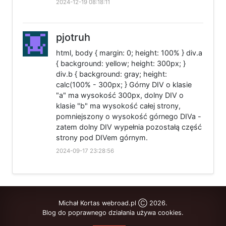
2024-12-19 08:18:11
pjotruh
html, body { margin: 0; height: 100% } div.a
{ background: yellow; height: 300px; }
div.b { background: gray; height:
calc(100% - 300px; } Górny DIV o klasie
"a" ma wysokość 300px, dolny DIV o
klasie "b" ma wysokość całej strony,
pomniejszony o wysokość górnego DIVa -
zatem dolny DIV wypełnia pozostałą część
strony pod DIVem górnym.
2024-09-17 23:28:56
Michał Kortas webroad.pl Ⓒ 2026.
Blog do poprawnego działania używa cookies.