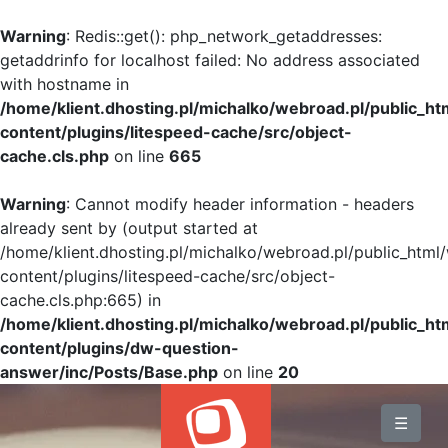
Warning
: Redis::get(): php_network_getaddresses:
getaddrinfo for localhost failed: No address associated
with hostname in
/home/klient.dhosting.pl/michalko/webroad.pl/public_h
content/plugins/litespeed-cache/src/object-
cache.cls.php
on line
665
Warning
: Cannot modify header information - headers
already sent by (output started at
/home/klient.dhosting.pl/michalko/webroad.pl/public_html
content/plugins/litespeed-cache/src/object-
cache.cls.php:665) in
/home/klient.dhosting.pl/michalko/webroad.pl/public_h
content/plugins/dw-question-
answer/inc/Posts/Base.php
on line
20
BLOG
☰