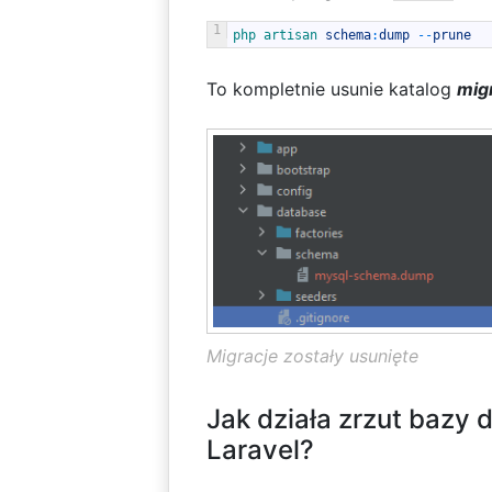
1
php 
artisan 
schema
:
dump
--
prune
To kompletnie usunie katalog
mig
Migracje zostały usunięte
Jak działa zrzut bazy 
Laravel?