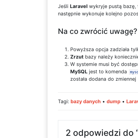
Jeśli
Laravel
wykryje pustą bazę, 
następnie wykonuje kolejno pozo
Na co zwrócić uwagę?
Powyższa opcja zadziała tyl
Zrzut
bazy należy konieczni
W systemie musi być dostę
MySQL
jest to komenda
mys
została dodana do zmiennej
Tagi:
bazy danych
•
dump
•
Lara
2 odpowiedzi do 