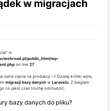
ządek w migracjach
ial" in
ko/webroad.pl/public_html/wp-
ent.php
on line
27
 ostre cięcie na produkcji :-) Dzisiaj krótki wpis,
ami
migracji bazy danych
w
Laravelu
. Z biegiem
go co jakiś czas trochę odchudzić.
tury bazy danych do pliku?