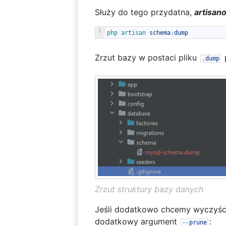
Służy do tego przydatna,
artisan
1
php 
artisan 
schema
:
dump
Zrzut bazy w postaci pliku
.
dump
Zrzut struktury bazy danych
Jeśli dodatkowo chcemy wyczyścić
dodatkowy argument
:
--
prune