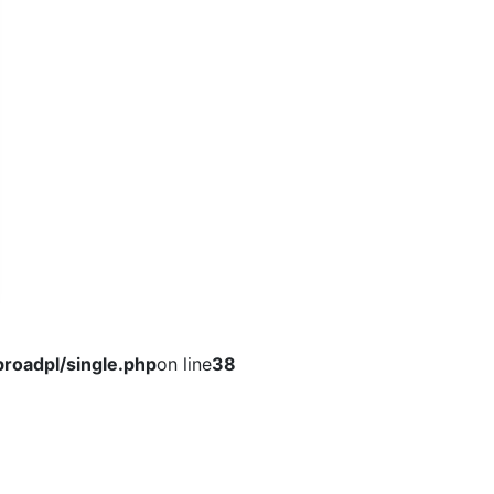
roadpl/single.php
on line
38