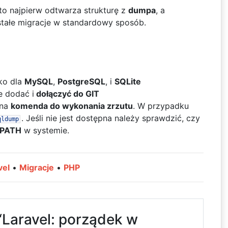
to najpierw odtwarza strukturę z
dumpa
, a
stałe migracje w standardowy sposób.
ko dla
MySQL
,
PostgreSQL
, i
SQLite
e dodać i
dołączyć do GIT
pna
komenda do wykonania zrzutu
. W przypadku
. Jeśli nie jest dostępna należy sprawdzić, czy
qldump
PATH
w systemie.
vel
•
Migracje
•
PHP
“Laravel: porządek w