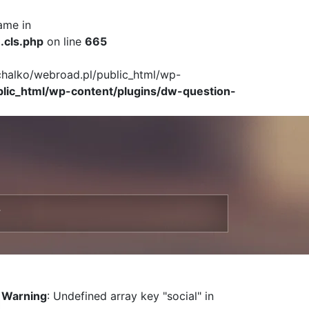
ame in
.cls.php
on line
665
ichalko/webroad.pl/public_html/wp-
blic_html/wp-content/plugins/dw-question-
T
Warning
: Undefined array key "social" in