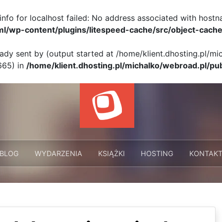
info for localhost failed: No address associated with hostn
ml/wp-content/plugins/litespeed-cache/src/object-cache
eady sent by (output started at /home/klient.dhosting.pl/m
665) in
/home/klient.dhosting.pl/michalko/webroad.pl/pu
BLOG
WYDARZENIA
KSIĄŻKI
HOSTING
KONTAK