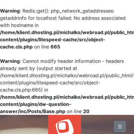
Warning
: Redis::get(): php_network_getaddresses:
getaddrinfo for localhost failed: No address associated
with hostname in
/home/klient.dhosting.pl/michalko/webroad.pl/public_h
content/plugins/litespeed-cache/src/object-
cache.cls.php
on line
665
Warning
: Cannot modify header information - headers
already sent by (output started at
/home/klient.dhosting.pl/michalko/webroad.pl/public_html
content/plugins/litespeed-cache/src/object-
cache.cls.php:665) in
/home/klient.dhosting.pl/michalko/webroad.pl/public_h
content/plugins/dw-question-
answer/inc/Posts/Base.php
on line
20
BLOG
☰