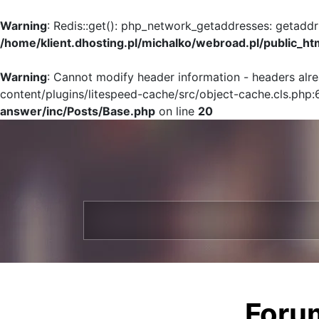
Warning
: Redis::get(): php_network_getaddresses: getaddr
/home/klient.dhosting.pl/michalko/webroad.pl/public_ht
Warning
: Cannot modify header information - headers alr
content/plugins/litespeed-cache/src/object-cache.cls.php:
answer/inc/Posts/Base.php
on line
20
Foru