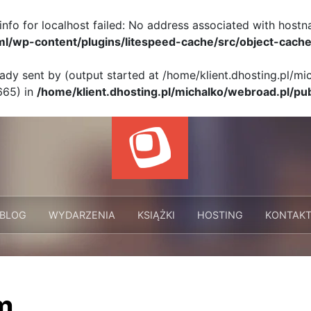
info for localhost failed: No address associated with hostn
ml/wp-content/plugins/litespeed-cache/src/object-cache
eady sent by (output started at /home/klient.dhosting.pl/m
665) in
/home/klient.dhosting.pl/michalko/webroad.pl/pu
BLOG
WYDARZENIA
KSIĄŻKI
HOSTING
KONTAK
m