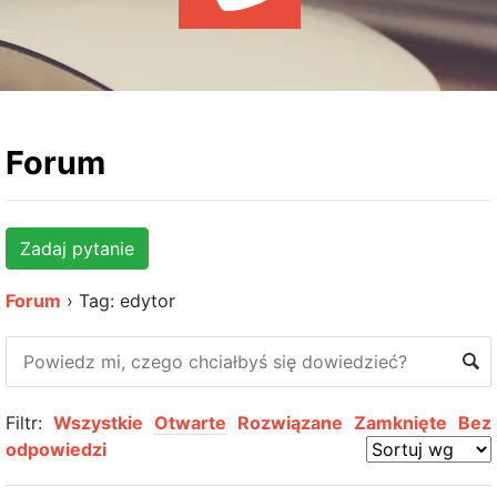
WYDARZENIA
KSIĄŻKI
HOSTING
KONTAKT
Forum
Zadaj pytanie
Forum
›
Tag: edytor
Filtr:
Wszystkie
Otwarte
Rozwiązane
Zamknięte
Bez
odpowiedzi