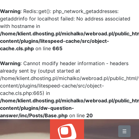
Warning
: Redis::get(): php_network_getaddresses:
getaddrinfo for localhost failed: No address associated
with hostname in
/home/klient.dhosting.pl/michalko/webroad.pl/public_h
content/plugins/litespeed-cache/src/object-
cache.cls.php
on line
665
Warning
: Cannot modify header information - headers
already sent by (output started at
/home/klient.dhosting.pl/michalko/webroad.pl/public_html
content/plugins/litespeed-cache/src/object-
cache.cls.php:665) in
/home/klient.dhosting.pl/michalko/webroad.pl/public_h
content/plugins/dw-question-
answer/inc/Posts/Base.php
on line
20
BLOG
☰