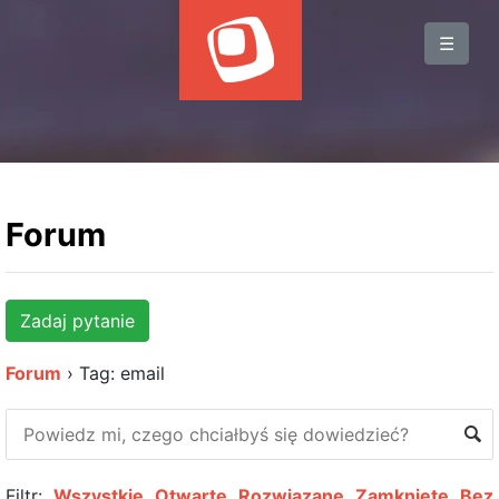
BLOG
☰
WYDARZENIA
KSIĄŻKI
HOSTING
KONTAKT
Forum
Zadaj pytanie
Forum
›
Tag: email
Filtr:
Wszystkie
Otwarte
Rozwiązane
Zamknięte
Bez