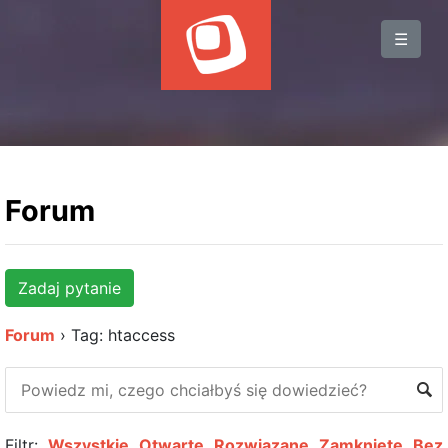
BLOG
☰
WYDARZENIA
KSIĄŻKI
HOSTING
KONTAKT
Forum
Zadaj pytanie
Forum
›
Tag: htaccess
Filtr:
Wszystkie
Otwarte
Rozwiązane
Zamknięte
Bez