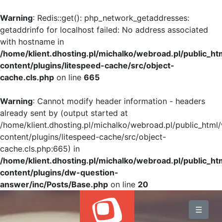
Warning
: Redis::get(): php_network_getaddresses:
getaddrinfo for localhost failed: No address associated
with hostname in
/home/klient.dhosting.pl/michalko/webroad.pl/public_h
content/plugins/litespeed-cache/src/object-
cache.cls.php
on line
665
Warning
: Cannot modify header information - headers
already sent by (output started at
/home/klient.dhosting.pl/michalko/webroad.pl/public_html
content/plugins/litespeed-cache/src/object-
cache.cls.php:665) in
/home/klient.dhosting.pl/michalko/webroad.pl/public_h
content/plugins/dw-question-
answer/inc/Posts/Base.php
on line
20
BLOG
☰