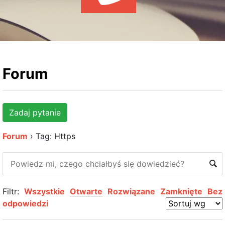
WYDARZENIA
KSIĄŻKI
HOSTING
KONTAKT
Forum
Zadaj pytanie
Forum
›
Tag: Https
Filtr:
Wszystkie
Otwarte
Rozwiązane
Zamknięte
Bez
odpowiedzi