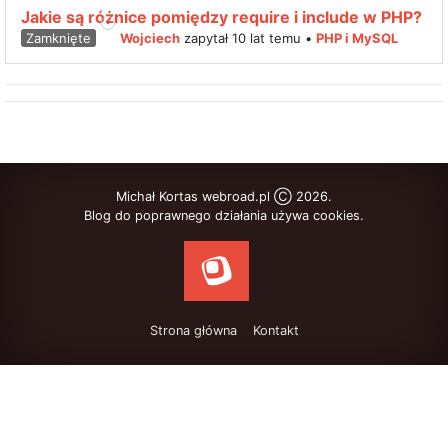
Jakie są różnice pomiędzy require i include w PHP?
Zamknięte
Wojciech
zapytał 10 lat temu
•
PHP i MySQL
Michał Kortas webroad.pl Ⓒ 2026.
Blog do poprawnego działania używa cookies.
Strona główna
Kontakt