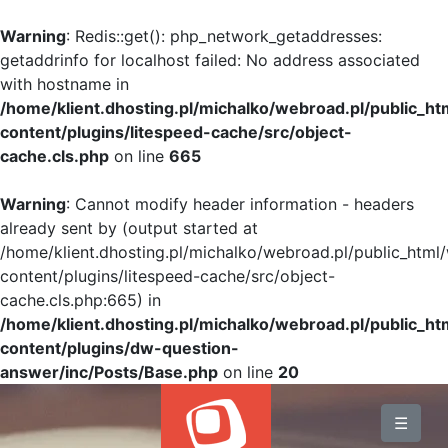
Warning
: Redis::get(): php_network_getaddresses:
getaddrinfo for localhost failed: No address associated
with hostname in
/home/klient.dhosting.pl/michalko/webroad.pl/public_h
content/plugins/litespeed-cache/src/object-
cache.cls.php
on line
665
Warning
: Cannot modify header information - headers
already sent by (output started at
/home/klient.dhosting.pl/michalko/webroad.pl/public_html
content/plugins/litespeed-cache/src/object-
cache.cls.php:665) in
/home/klient.dhosting.pl/michalko/webroad.pl/public_h
content/plugins/dw-question-
answer/inc/Posts/Base.php
on line
20
BLOG
☰