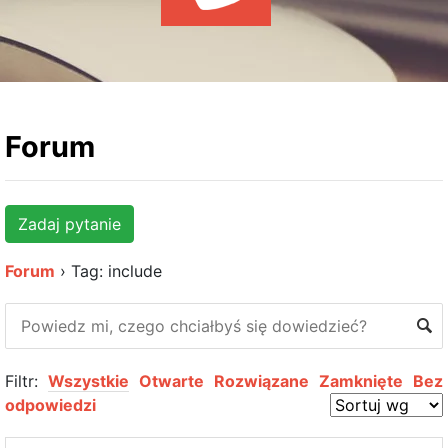
WYDARZENIA
KSIĄŻKI
HOSTING
KONTAKT
Forum
Zadaj pytanie
Forum
›
Tag: include
Filtr:
Wszystkie
Otwarte
Rozwiązane
Zamknięte
Bez
odpowiedzi