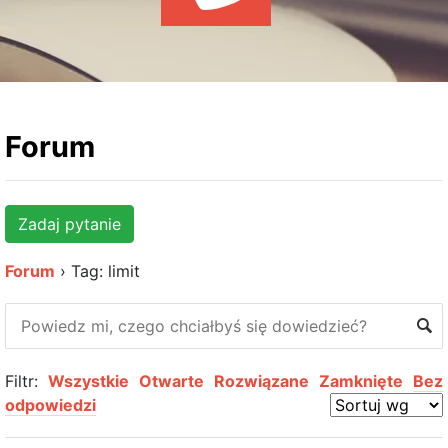
WYDARZENIA
KSIĄŻKI
HOSTING
KONTAKT
Forum
Zadaj pytanie
Forum
›
Tag: limit
Filtr:
Wszystkie
Otwarte
Rozwiązane
Zamknięte
Bez
odpowiedzi