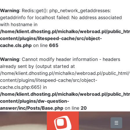
Warning
: Redis::get(): php_network_getaddresses:
getaddrinfo for localhost failed: No address associated
with hostname in
/home/klient.dhosting.pl/michalko/webroad.pl/public_h
content/plugins/litespeed-cache/src/object-
cache.cls.php
on line
665
Warning
: Cannot modify header information - headers
already sent by (output started at
/home/klient.dhosting.pl/michalko/webroad.pl/public_html
content/plugins/litespeed-cache/src/object-
cache.cls.php:665) in
/home/klient.dhosting.pl/michalko/webroad.pl/public_h
content/plugins/dw-question-
answer/inc/Posts/Base.php
on line
20
BLOG
☰