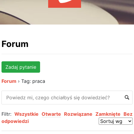
WYDARZENIA
KSIĄŻKI
HOSTING
KONTAKT
Forum
Zadaj pytanie
Forum
›
Tag: praca
Filtr:
Wszystkie
Otwarte
Rozwiązane
Zamknięte
Bez
odpowiedzi