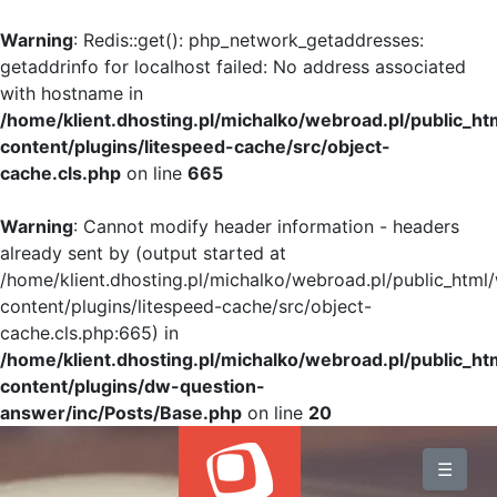
Warning
: Redis::get(): php_network_getaddresses:
getaddrinfo for localhost failed: No address associated
with hostname in
/home/klient.dhosting.pl/michalko/webroad.pl/public_h
content/plugins/litespeed-cache/src/object-
cache.cls.php
on line
665
Warning
: Cannot modify header information - headers
already sent by (output started at
/home/klient.dhosting.pl/michalko/webroad.pl/public_html
content/plugins/litespeed-cache/src/object-
cache.cls.php:665) in
/home/klient.dhosting.pl/michalko/webroad.pl/public_h
content/plugins/dw-question-
answer/inc/Posts/Base.php
on line
20
BLOG
☰