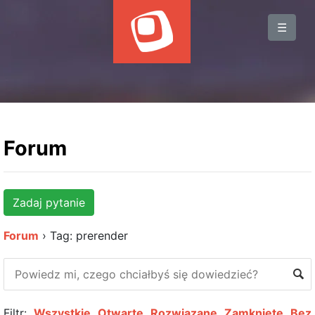
BLOG
☰
WYDARZENIA
KSIĄŻKI
HOSTING
KONTAKT
Forum
Zadaj pytanie
Forum
›
Tag: prerender
Filtr:
Wszystkie
Otwarte
Rozwiązane
Zamknięte
Bez