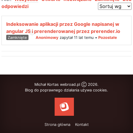
odpowiedzi
Indeksowanie aplikacji przez Google napisanej w
angular JS i prerenderowanej przez prerender.io
Zamknięte
Anonimowy
zapytał 11 lat temu
•
Pozostałe
Michał Kortas webroad.pl Ⓒ 2026.
Blog do poprawnego działania używa cookies.
Strona główna
Kontakt