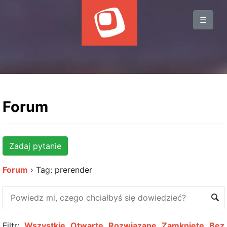
BLOG
☰
WYDARZENIA
KSIĄŻKI
HOSTING
KONTAKT
Forum
Zadaj pytanie
Forum
›
Tag: prerender
Filtr:
Wszystkie
Otwarte
Rozwiązane
Zamknięte
Bez