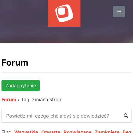
BLOG
☰
WYDARZENIA
KSIĄŻKI
HOSTING
KONTAKT
Forum
Zadaj pytanie
Forum
›
Tag: zmiana stron
Filtr:
Wszystkie
Otwarte
Rozwiązane
Zamknięte
Bez