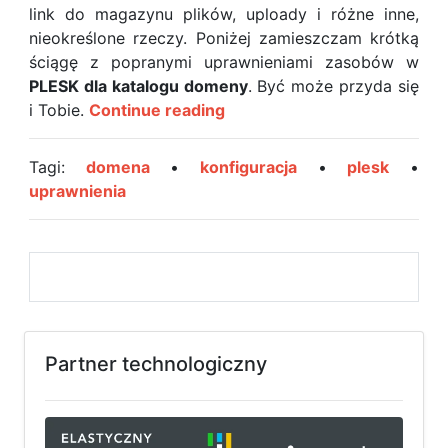
link do magazynu plików, uploady i różne inne,
nieokreślone rzeczy. Poniżej zamieszczam krótką
ściągę z popranymi uprawnieniami zasobów w
PLESK dla katalogu domeny
. Być może przyda się
Poprawne
i Tobie.
Continue reading
ustawienia
uprawnień
Tagi:
domena
•
konfiguracja
•
plesk
•
dla
uprawnienia
plików
i
folderów
domeny
w
PLESK
Partner technologiczny