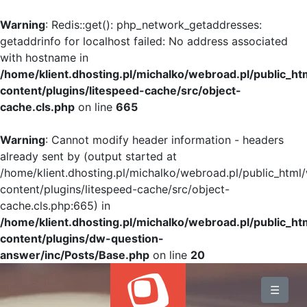
Warning
: Redis::get(): php_network_getaddresses:
getaddrinfo for localhost failed: No address associated
with hostname in
/home/klient.dhosting.pl/michalko/webroad.pl/public_h
content/plugins/litespeed-cache/src/object-
cache.cls.php
on line
665
Warning
: Cannot modify header information - headers
already sent by (output started at
/home/klient.dhosting.pl/michalko/webroad.pl/public_html
content/plugins/litespeed-cache/src/object-
cache.cls.php:665) in
/home/klient.dhosting.pl/michalko/webroad.pl/public_h
content/plugins/dw-question-
answer/inc/Posts/Base.php
on line
20
BLOG
☰