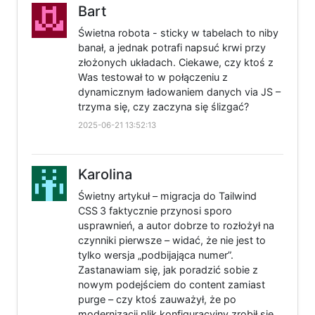
Bart
Świetna robota - sticky w tabelach to niby
banał, a jednak potrafi napsuć krwi przy
złożonych układach. Ciekawe, czy ktoś z
Was testował to w połączeniu z
dynamicznym ładowaniem danych via JS –
trzyma się, czy zaczyna się ślizgać?
2025-06-21 13:52:13
Karolina
Świetny artykuł – migracja do Tailwind
CSS 3 faktycznie przynosi sporo
usprawnień, a autor dobrze to rozłożył na
czynniki pierwsze – widać, że nie jest to
tylko wersja „podbijająca numer”.
Zastanawiam się, jak poradzić sobie z
nowym podejściem do content zamiast
purge – czy ktoś zauważył, że po
modernizacji plik konfiguracyjny zrobił się