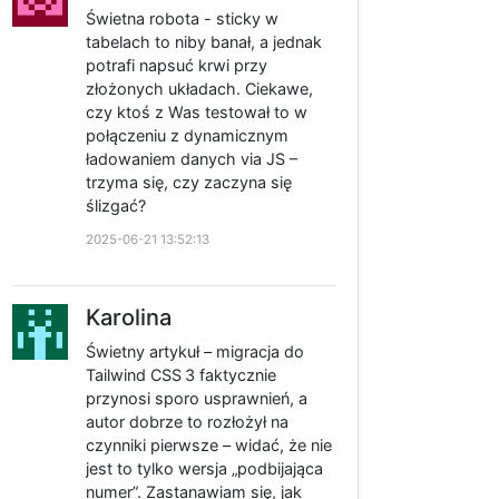
Świetna robota - sticky w
tabelach to niby banał, a jednak
potrafi napsuć krwi przy
złożonych układach. Ciekawe,
czy ktoś z Was testował to w
połączeniu z dynamicznym
ładowaniem danych via JS –
trzyma się, czy zaczyna się
ślizgać?
2025-06-21 13:52:13
Karolina
Świetny artykuł – migracja do
Tailwind CSS 3 faktycznie
przynosi sporo usprawnień, a
autor dobrze to rozłożył na
czynniki pierwsze – widać, że nie
jest to tylko wersja „podbijająca
numer”. Zastanawiam się, jak