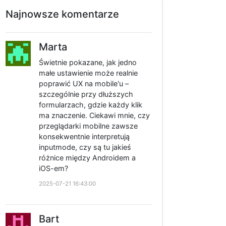
Najnowsze komentarze
Marta
Świetnie pokazane, jak jedno
małe ustawienie może realnie
poprawić UX na mobile'u –
szczególnie przy dłuższych
formularzach, gdzie każdy klik
ma znaczenie. Ciekawi mnie, czy
przeglądarki mobilne zawsze
konsekwentnie interpretują
inputmode, czy są tu jakieś
różnice między Androidem a
iOS-em?
2025-07-21 16:43:00
Bart