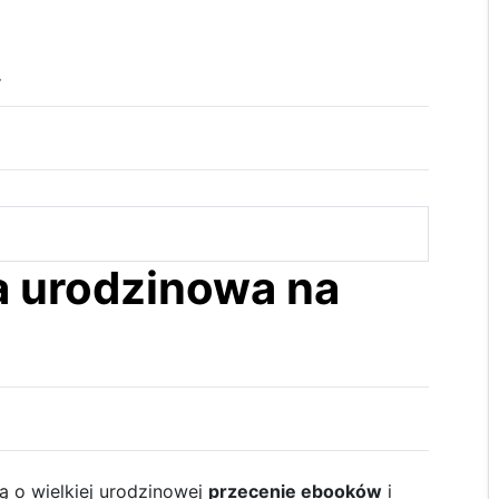
.
a urodzinowa na
 o wielkiej urodzinowej
przecenie ebooków
i