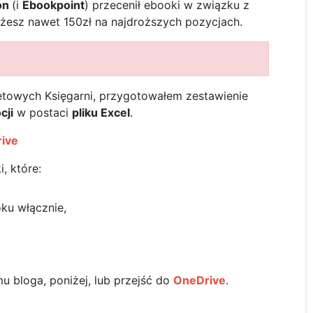
on
(i
Ebookpoint
) przecenił ebooki w związku z
żesz nawet 150zł na najdroższych pozycjach.
!
rnetowych Księgarni, przygotowałem zestawienie
cji
w postaci
pliku Excel
.
rive
, które:
ku włącznie,
u bloga, poniżej, lub przejść do
OneDrive
.