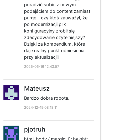
poradzić sobie z nowym
podejściem do content zamiast
purge – czy ktoś zauważył, że
po modernizacji plik
konfiguracyjny zrobił się
zdecydowanie czytelniejszy?
Dzięki za kompendium, które
daje realny punkt odniesienia
przy aktualizacji!
2025-06-16 12:43:57
Mateusz
Bardzo dobra robota.
2024-12-19 08:18:11
pjotruh
html, body { margin: 0; height: