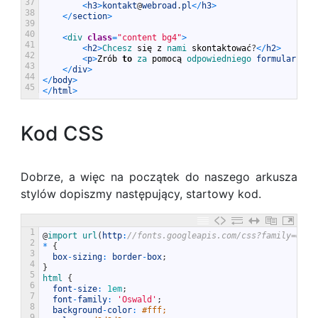
37
<
h3
>
kontakt
@
webroad
.
pl
<
/
h3
>
38
<
/
section
>
39
40
<
div 
class
=
"content bg4"
>
41
<
h2
>
Chcesz 
si
ę
z
nami 
skontaktowa
ć
?
<
/
h2
>
42
<
p
>
Zr
ó
b
to
za 
pomoc
ą
odpowiedniego 
formularza
.
<
43
<
/
div
>
44
<
/
body
>
45
<
/
html
>
Kod CSS
Dobrze, a więc na początek do naszego arkusza
stylów dopiszmy następujący, startowy kod.
1
@
import 
url
(
http
:
//fonts.googleapis.com/css?family=Oswa
2
*
{
3
box
-
sizing
:
border
-
box
;
4
}
5
html
{
6
font
-
size
:
1em
;
7
font
-
family
:
'Oswald'
;
8
background
-
color
:
#fff;
9