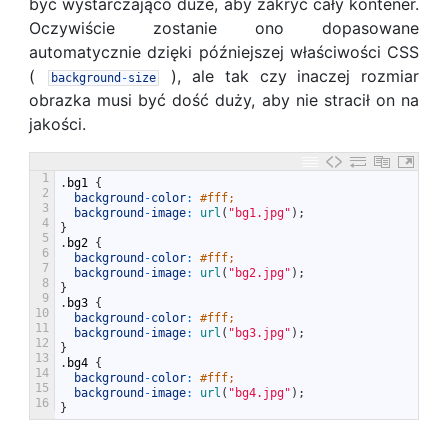
być wystarczająco duże, aby zakryć cały kontener.
Oczywiście zostanie ono dopasowane
automatycznie dzięki późniejszej właściwości CSS
(
), ale tak czy inaczej rozmiar
background
-
size
obrazka musi być dość duży, aby nie stracił on na
jakości.
1
.
bg1
{
2
background
-
color
:
#fff;
3
background
-
image
:
url
(
"bg1.jpg"
)
;
4
}
5
.
bg2
{
6
background
-
color
:
#fff;
7
background
-
image
:
url
(
"bg2.jpg"
)
;
8
}
9
.
bg3
{
10
background
-
color
:
#fff;
11
background
-
image
:
url
(
"bg3.jpg"
)
;
12
}
13
.
bg4
{
14
background
-
color
:
#fff;
15
background
-
image
:
url
(
"bg4.jpg"
)
;
16
}