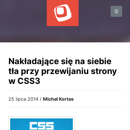
BLOG
☰
WYDARZENIA
KSIĄŻKI
HOSTING
KONTAKT
Nakładające się na siebie
tła przy przewijaniu strony
w CSS3
25 lipca 2014 /
Michał Kortas