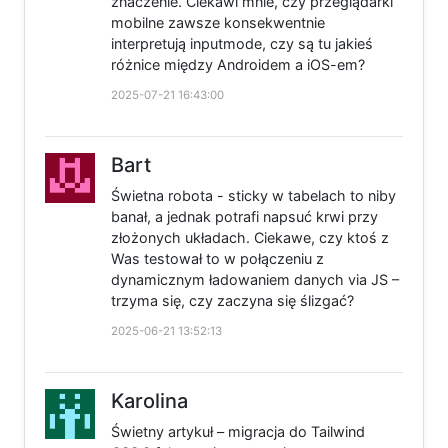
znaczenie. Ciekawi mnie, czy przeglądarki
mobilne zawsze konsekwentnie
interpretują inputmode, czy są tu jakieś
różnice między Androidem a iOS-em?
2025-07-21 16:43:00
Bart
Świetna robota - sticky w tabelach to niby
banał, a jednak potrafi napsuć krwi przy
złożonych układach. Ciekawe, czy ktoś z
Was testował to w połączeniu z
dynamicznym ładowaniem danych via JS –
trzyma się, czy zaczyna się ślizgać?
2025-06-21 13:52:13
Karolina
Świetny artykuł – migracja do Tailwind