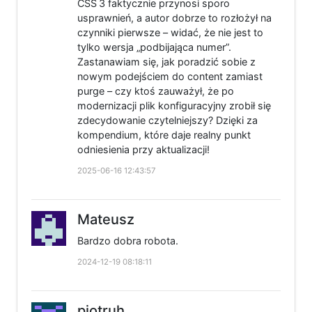
CSS 3 faktycznie przynosi sporo
usprawnień, a autor dobrze to rozłożył na
czynniki pierwsze – widać, że nie jest to
tylko wersja „podbijająca numer”.
Zastanawiam się, jak poradzić sobie z
nowym podejściem do content zamiast
purge – czy ktoś zauważył, że po
modernizacji plik konfiguracyjny zrobił się
zdecydowanie czytelniejszy? Dzięki za
kompendium, które daje realny punkt
odniesienia przy aktualizacji!
2025-06-16 12:43:57
Mateusz
Bardzo dobra robota.
2024-12-19 08:18:11
pjotruh