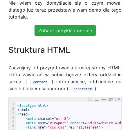
Nie wiem czy domyślacie się o czym mowa,
dlatego już teraz przedstawię wam demo dla tego
tutorialu.
Zobacz przykład on-line
Struktura HTML
Zacznijmy od przygotowania prostej strony HTML,
która zawierać w sobie będzie cztery oddzielne
sekcje (
) informacyjne, oddzielone od
.
content
siebie blokiem separatora (
).
.
separator
1
<
!
doctype 
html
>
2
<
html
>
3
<
head
>
4
<
meta 
charset
=
"utf-8"
>
5
<
meta 
name
=
"viewport"
content
=
"width=device-width, 
6
<
link 
href
=
"css.css"
rel
=
"stylesheet"
>