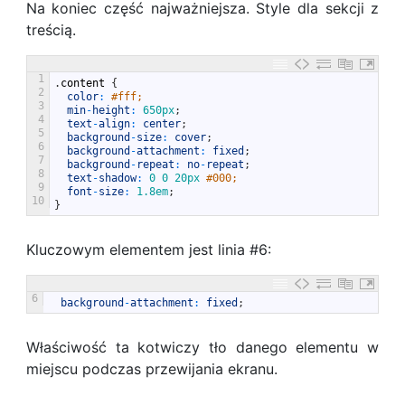
Na koniec część najważniejsza. Style dla sekcji z
treścią.
1
.
content
{
2
color
:
#fff;
3
min
-
height
:
650px
;
4
text
-
align
:
center
;
5
background
-
size
:
cover
;
6
background
-
attachment
:
fixed
;
7
background
-
repeat
:
no
-
repeat
;
8
text
-
shadow
:
0
0
20px
#000;
9
font
-
size
:
1.8em
;
10
}
Kluczowym elementem jest linia #6:
6
background
-
attachment
:
fixed
;
Właściwość ta kotwiczy tło danego elementu w
miejscu podczas przewijania ekranu.