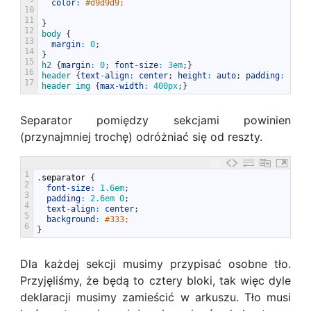
color
:
#d9d9d9;
10
11
}
12
body
{
13
margin
:
0
;
14
}
15
h2
{
margin
:
0
;
font
-
size
:
3em
;
}
16
header
{
text
-
align
:
center
;
height
:
auto
;
padding
:
20px
17
header
img
{
max
-
width
:
400px
;
}
Separator pomiędzy sekcjami powinien
(przynajmniej trochę) odróżniać się od reszty.
1
.
separator
{
2
font
-
size
:
1.6em
;
3
padding
:
2.6em
0
;
4
text
-
align
:
center
;
5
background
:
#333;
6
}
Dla każdej sekcji musimy przypisać osobne tło.
Przyjęliśmy, że będą to cztery bloki, tak więc dyle
deklaracji musimy zamieścić w arkuszu. Tło musi