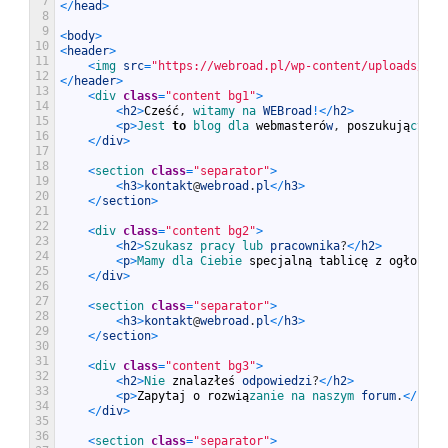
7
<
/
head
>
8
9
<
body
>
10
<
header
>
11
<
img 
src
=
"https://webroad.pl/wp-content/uploads/201
12
<
/
header
>
13
<
div 
class
=
"content bg1"
>
14
<
h2
>
Cze
ść
,
witamy 
na 
WEBroad
!
<
/
h2
>
15
<
p
>
Jest 
to
blog 
dla 
webmaster
ó
w
,
poszukuj
ą
cych 
16
<
/
div
>
17
18
<
section 
class
=
"separator"
>
19
<
h3
>
kontakt
@
webroad
.
pl
<
/
h3
>
20
<
/
section
>
21
22
<
div 
class
=
"content bg2"
>
23
<
h2
>
Szukasz 
pracy 
lub 
pracownika
?
<
/
h2
>
24
<
p
>
Mamy 
dla 
Ciebie 
specjaln
ą
tablic
ę
z
og
ł
oszen
25
<
/
div
>
26
27
<
section 
class
=
"separator"
>
28
<
h3
>
kontakt
@
webroad
.
pl
<
/
h3
>
29
<
/
section
>
30
31
<
div 
class
=
"content bg3"
>
32
<
h2
>
Nie 
znalaz
ł
e
ś
odpowiedzi
?
<
/
h2
>
33
<
p
>
Zapytaj
o
rozwi
ą
zanie 
na 
naszym 
forum
.
<
/
p
>
34
<
/
div
>
35
36
<
section 
class
=
"separator"
>