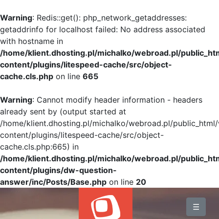
Warning
: Redis::get(): php_network_getaddresses:
getaddrinfo for localhost failed: No address associated
with hostname in
/home/klient.dhosting.pl/michalko/webroad.pl/public_h
content/plugins/litespeed-cache/src/object-
cache.cls.php
on line
665
Warning
: Cannot modify header information - headers
already sent by (output started at
/home/klient.dhosting.pl/michalko/webroad.pl/public_html
content/plugins/litespeed-cache/src/object-
cache.cls.php:665) in
/home/klient.dhosting.pl/michalko/webroad.pl/public_h
content/plugins/dw-question-
answer/inc/Posts/Base.php
on line
20
BLOG
☰