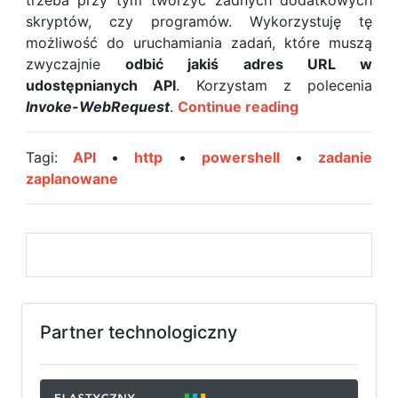
trzeba przy tym tworzyć żadnych dodatkowych
skryptów, czy programów. Wykorzystuję tę
możliwość do uruchamiania zadań, które muszą
zwyczajnie
odbić jakiś adres URL w
udostępnianych API
. Korzystam z polecenia
Wywoływanie
Invoke-WebRequest
.
Continue reading
żądania
HTTP
Tagi:
API
•
http
•
powershell
•
zadanie
przez
zaplanowane
PowerShell
w
zadaniu
zaplanowany
Windows
Partner technologiczny