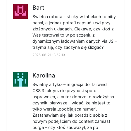
Bart
Świetna robota - sticky w tabelach to niby
banał, a jednak potrafi napsuć krwi przy
złożonych układach. Ciekawe, czy ktoś z
Was testował to w połączeniu z
dynamicznym ładowaniem danych via JS –
trzyma się, czy zaczyna się ślizgać?
2025-06-21 13:52:13
Karolina
Świetny artykuł – migracja do Tailwind
CSS 3 faktycznie przynosi sporo
usprawnień, a autor dobrze to rozłożył na
czynniki pierwsze – widać, że nie jest to
tylko wersja „podbijająca numer”.
Zastanawiam się, jak poradzić sobie z
nowym podejściem do content zamiast
purge – czy ktoś zauważył, że po