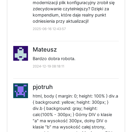
modernizacji plik konfiguracyjny zrobił się
zdecydowanie czytelniejszy? Dzięki za
kompendium, które daje realny punkt
odniesienia przy aktualizacji!
2025-06-16 12:43:57
Mateusz
Bardzo dobra robota.
2024-12-19 08:18:11
pjotruh
html, body { margin: 0; height: 100% } div.a
{ background: yellow; height: 300px; }
div.b { background: gray; height:
calc(100% - 300px; } Górny DIV o klasie
"a" ma wysokość 300px, dolny DIV o
klasie "b" ma wysokość całej strony,