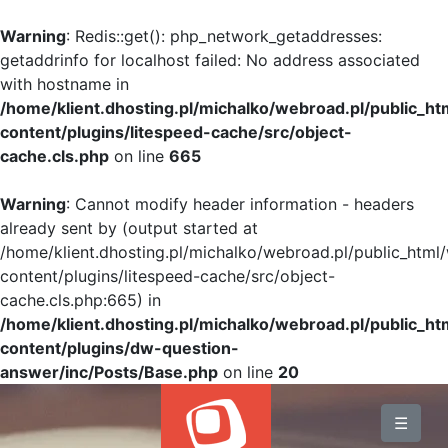
Warning
: Redis::get(): php_network_getaddresses:
getaddrinfo for localhost failed: No address associated
with hostname in
/home/klient.dhosting.pl/michalko/webroad.pl/public_h
content/plugins/litespeed-cache/src/object-
cache.cls.php
on line
665
Warning
: Cannot modify header information - headers
already sent by (output started at
/home/klient.dhosting.pl/michalko/webroad.pl/public_html
content/plugins/litespeed-cache/src/object-
cache.cls.php:665) in
/home/klient.dhosting.pl/michalko/webroad.pl/public_h
content/plugins/dw-question-
answer/inc/Posts/Base.php
on line
20
BLOG
☰