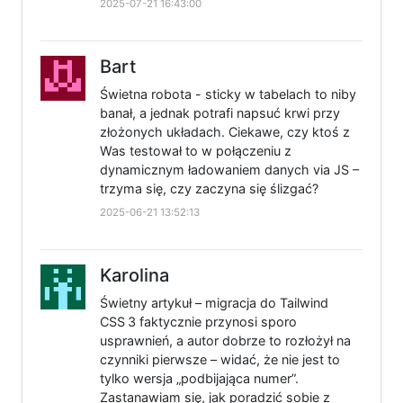
2025-07-21 16:43:00
Bart
Świetna robota - sticky w tabelach to niby
banał, a jednak potrafi napsuć krwi przy
złożonych układach. Ciekawe, czy ktoś z
Was testował to w połączeniu z
dynamicznym ładowaniem danych via JS –
trzyma się, czy zaczyna się ślizgać?
2025-06-21 13:52:13
Karolina
Świetny artykuł – migracja do Tailwind
CSS 3 faktycznie przynosi sporo
usprawnień, a autor dobrze to rozłożył na
czynniki pierwsze – widać, że nie jest to
tylko wersja „podbijająca numer”.
Zastanawiam się, jak poradzić sobie z