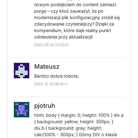
nowym podejściem do content zamiast
purge – czy ktoś zauważył, że po
modernizacji plik konfiguracyjny zrobił się
zdecydowanie czytelniejszy? Dzięki za
kompendium, które daje realny punkt
odniesienia przy aktualizacji!
2025-06-16 12:43:57
Mateusz
Bardzo dobra robota.
2024-12-19 08:18:11
pjotruh
html, body { margin: 0; height: 100% } div.a
{ background: yellow; height: 300px; }
div.b { background: gray; height:
calc(100% - 300px; } Górny DIV o klasie