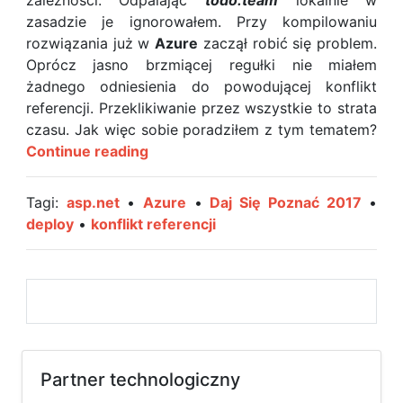
zależności. Odpalając
todo.team
lokalnie w
zasadzie je ignorowałem. Przy kompilowaniu
rozwiązania już w
Azure
zaczął robić się problem.
Oprócz jasno brzmiącej regułki nie miałem
żadnego odniesienia do powodującej konflikt
referencji. Przeklikiwanie przez wszystkie to strata
czasu. Jak więc sobie poradziłem z tym tematem?
Napotkał
Continue reading
mnie
konflikt
Tagi:
asp.net
•
Azure
•
Daj Się Poznać 2017
•
różnych
deploy
•
konflikt referencji
wersji
zależności.
Jak
sobie
z
tym
poradziłem?
Partner technologiczny