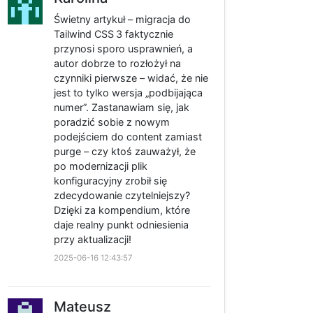
Świetny artykuł – migracja do
Tailwind CSS 3 faktycznie
przynosi sporo usprawnień, a
autor dobrze to rozłożył na
czynniki pierwsze – widać, że nie
jest to tylko wersja „podbijająca
numer”. Zastanawiam się, jak
poradzić sobie z nowym
podejściem do content zamiast
purge – czy ktoś zauważył, że
po modernizacji plik
konfiguracyjny zrobił się
zdecydowanie czytelniejszy?
Dzięki za kompendium, które
daje realny punkt odniesienia
przy aktualizacji!
2025-06-16 12:43:57
Mateusz