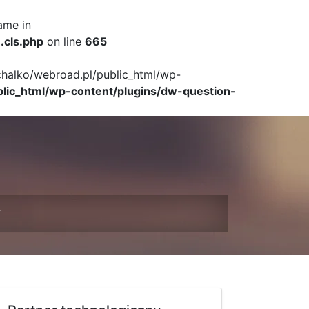
ame in
.cls.php
on line
665
ichalko/webroad.pl/public_html/wp-
blic_html/wp-content/plugins/dw-question-
T