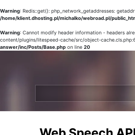
Warning
: Redis::get(): php_network_getaddresses: getaddr
/home/klient.dhosting.pl/michalko/webroad.pl/public_ht
Warning
: Cannot modify header information - headers alr
content/plugins/litespeed-cache/src/object-cache.cls.php:
answer/inc/Posts/Base.php
on line
20
Web Speech API