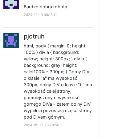
Bardzo dobra robota.
2024-12-19 08:18:11
pjotruh
html, body { margin: 0; height:
100% } div.a { background:
yellow; height: 300px; } div.b {
background: gray; height:
calc(100% - 300px; } Górny DIV
o klasie "a" ma wysokość
300px, dolny DIV o klasie "b" ma
wysokość całej strony,
pomniejszony o wysokość
górnego DIVa - zatem dolny DIV
wypełnia pozostałą część strony
pod DIVem górnym.
2024-09-17 23:28:56