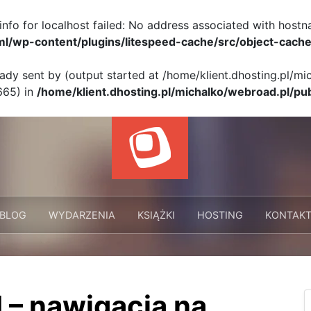
info for localhost failed: No address associated with hostn
ml/wp-content/plugins/litespeed-cache/src/object-cache
eady sent by (output started at /home/klient.dhosting.pl/m
665) in
/home/klient.dhosting.pl/michalko/webroad.pl/pu
BLOG
WYDARZENIA
KSIĄŻKI
HOSTING
KONTAK
 – nawigacja na