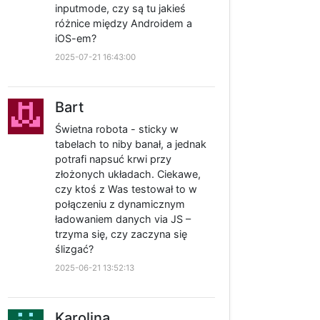
inputmode, czy są tu jakieś
różnice między Androidem a
iOS-em?
2025-07-21 16:43:00
Bart
Świetna robota - sticky w
tabelach to niby banał, a jednak
potrafi napsuć krwi przy
złożonych układach. Ciekawe,
czy ktoś z Was testował to w
połączeniu z dynamicznym
ładowaniem danych via JS –
trzyma się, czy zaczyna się
ślizgać?
2025-06-21 13:52:13
Karolina