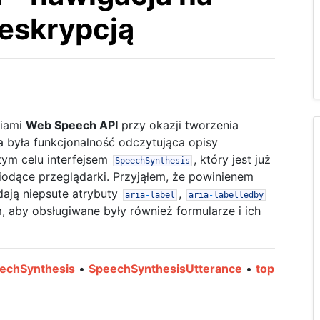
deskrypcją
ciami
Web Speech API
przy okazji tworzenia
a była funkcjonalność odczytująca opisy
tym celu interfejsem
, który jest już
SpeechSynthesis
odące przeglądarki. Przyjąłem, że powinienem
dają niepsute atrybuty
,
aria
-
label
aria
-
labelledby
 aby obsługiwane były również formularze i ich
echSynthesis
•
SpeechSynthesisUtterance
•
top