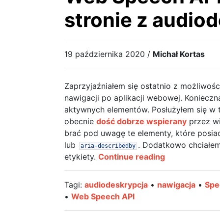
stronie z audio
19 października 2020 /
Michał Kortas
Zaprzyjaźniałem się ostatnio z możliwoś
nawigacji po aplikacji webowej. Konieczn
aktywnych elementów. Posłużyłem się w 
obecnie
dość dobrze wspierany
przez wi
brać pod uwagę te elementy, które posia
lub
. Dodatkowo chciałem,
aria
-
describedby
Web
etykiety.
Continue reading
Speech
API
Tagi:
audiodeskrypcja
•
nawigacja
•
Spe
–
•
Web Speech API
nawigacja
na