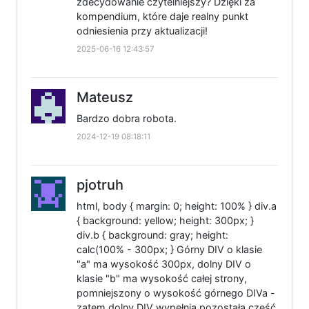
zdecydowanie czytelniejszy? Dzięki za
kompendium, które daje realny punkt
odniesienia przy aktualizacji!
2025-06-16 12:43:57
Mateusz
Bardzo dobra robota.
2024-12-19 08:18:11
pjotruh
html, body { margin: 0; height: 100% } div.a
{ background: yellow; height: 300px; }
div.b { background: gray; height:
calc(100% - 300px; } Górny DIV o klasie
"a" ma wysokość 300px, dolny DIV o
klasie "b" ma wysokość całej strony,
pomniejszony o wysokość górnego DIVa -
zatem dolny DIV wypełnia pozostałą część