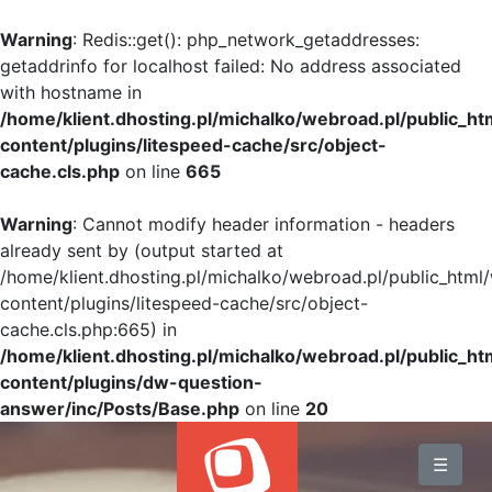
Warning
: Redis::get(): php_network_getaddresses:
getaddrinfo for localhost failed: No address associated
with hostname in
/home/klient.dhosting.pl/michalko/webroad.pl/public_h
content/plugins/litespeed-cache/src/object-
cache.cls.php
on line
665
Warning
: Cannot modify header information - headers
already sent by (output started at
/home/klient.dhosting.pl/michalko/webroad.pl/public_html
content/plugins/litespeed-cache/src/object-
cache.cls.php:665) in
/home/klient.dhosting.pl/michalko/webroad.pl/public_h
content/plugins/dw-question-
answer/inc/Posts/Base.php
on line
20
BLOG
☰