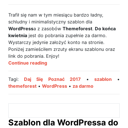
Trafił się nam w tym miesiącu bardzo ładny,
schludny i minimalistyczny szablon dla
WordPress
a z zasobów
Themeforest
.
Do końca
kwietnia
jest do pobrania zupełnie za darmo.
Wystarczy jedynie założyć konto na stronie.
Poniżej zamieściłem zrzuty ekranu szablonu oraz
link do pobrania. Enjoy!
Schludny
Continue reading
i
ładny
Tagi:
Daj Się Poznać 2017
•
szablon
•
szablon
themeforest
•
WordPress
•
za darmo
o
wartości
200zł
dla
WordPressa
Szablon dla WordPressa do
teraz