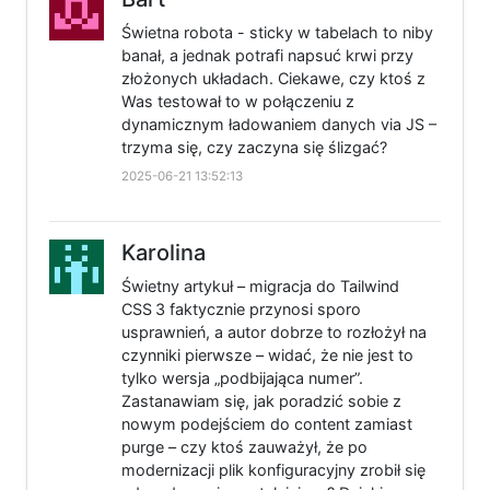
Świetna robota - sticky w tabelach to niby
banał, a jednak potrafi napsuć krwi przy
złożonych układach. Ciekawe, czy ktoś z
Was testował to w połączeniu z
dynamicznym ładowaniem danych via JS –
trzyma się, czy zaczyna się ślizgać?
2025-06-21 13:52:13
Karolina
Świetny artykuł – migracja do Tailwind
CSS 3 faktycznie przynosi sporo
usprawnień, a autor dobrze to rozłożył na
czynniki pierwsze – widać, że nie jest to
tylko wersja „podbijająca numer”.
Zastanawiam się, jak poradzić sobie z
nowym podejściem do content zamiast
purge – czy ktoś zauważył, że po
modernizacji plik konfiguracyjny zrobił się