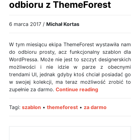
odbioru z ThemeForest
do
pobrania
za
6 marca 2017 /
Michał Kortas
darmo
W tym miesiącu ekipa ThemeForest wystawiła nam
do odbioru prosty, acz funkcjonalny szablon dla
WordPressa. Może nie jest to szczyt designerskich
możliwości i nie idzie w parze z obecnymi
trendami UI, jednak gdyby ktoś chciał posiadać go
w swojej kolekcji, ma teraz możliwość zrobić to
Szablon
zupełnie za darmo.
Continue reading
dla
WordPressa
Tagi:
szablon
•
themeforest
•
za darmo
do
odbioru
z
ThemeForest