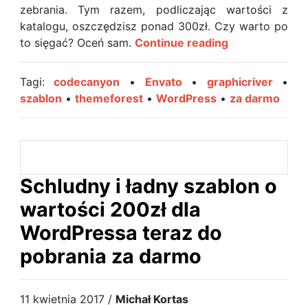
zebrania. Tym razem, podliczając wartości z
katalogu, oszczędzisz ponad 300zł. Czy warto po
Envato
to sięgać? Oceń sam.
Continue reading
rozdaje
swoje
Tagi:
codecanyon
•
Envato
•
graphicriver
•
produkty
szablon
•
themeforest
•
WordPress
•
za darmo
w
czerwcowej
ofercie
za
ponad
Schludny i ładny szablon o
300zł
wartości 200zł dla
WordPressa teraz do
pobrania za darmo
11 kwietnia 2017 /
Michał Kortas