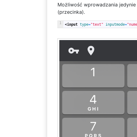
Możliwość wprowadzania jedynie 
(przecinka).
1
<input 
type
=
"text"
inputmode
=
"num