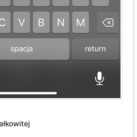
ałkowitej