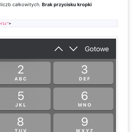
liczb całkowitych.
Brak przycisku kropki
eric"
>