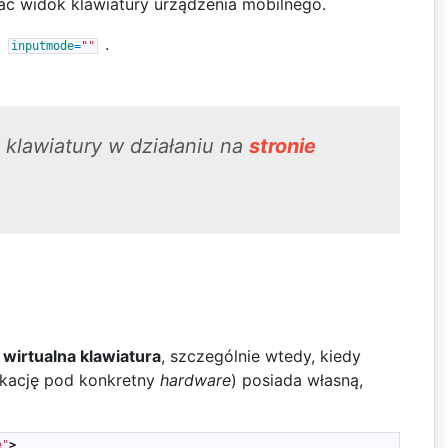
wać widok klawiatury urządzenia mobilnego.
t
.
inputmode
=
""
 klawiatury w działaniu na
stronie
 wirtualna klawiatura
, szczególnie wtedy, kiedy
likację pod konkretny
hardware
) posiada własną,
e"
>