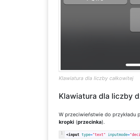
Klawiatura dla liczby całkowitej
Klawiatura dla liczby d
W przeciwieństwie do przykładu p
kropki
(
przecinka
).
1
<input 
type
=
"text"
inputmode
=
"dec