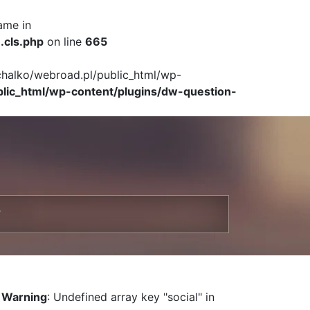
ame in
.cls.php
on line
665
ichalko/webroad.pl/public_html/wp-
blic_html/wp-content/plugins/dw-question-
T
Warning
: Undefined array key "social" in