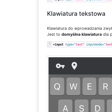
Klawiatura tekstowa
Klawiatura do wprowadzania zwyk
Jest to
domyślna klawiatura
dla 
1
<input 
type
=
"text"
inputmode
=
"tex