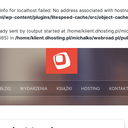
info for localhost failed: No address associated with hostn
ml/wp-content/plugins/litespeed-cache/src/object-cache
eady sent by (output started at /home/klient.dhosting.pl/m
665) in
/home/klient.dhosting.pl/michalko/webroad.pl/pu
BLOG
WYDARZENIA
KSIĄŻKI
HOSTING
KONTAK