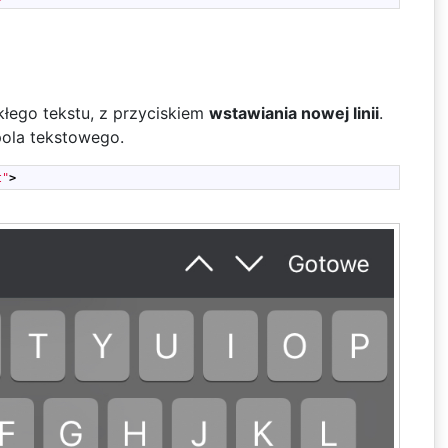
łego tekstu, z przyciskiem
wstawiania nowej linii
.
pola tekstowego.
t"
>