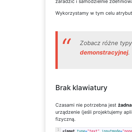
zaradzić i samodzielnie zdefinio
Wykorzystamy w tym celu atrybu
Zobacz różne typy
demonstracyjnej
.
Brak klawiatury
Czasami nie potrzebna jest
żadna
urządzenie (jeśli projektujemy ap
fizyczną.
1
<input 
type
=
"text"
inputmode
=
"non