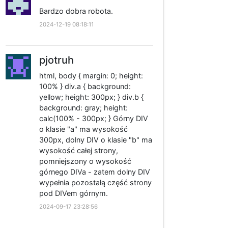
Bardzo dobra robota.
2024-12-19 08:18:11
pjotruh
html, body { margin: 0; height:
100% } div.a { background:
yellow; height: 300px; } div.b {
background: gray; height:
calc(100% - 300px; } Górny DIV
o klasie "a" ma wysokość
300px, dolny DIV o klasie "b" ma
wysokość całej strony,
pomniejszony o wysokość
górnego DIVa - zatem dolny DIV
wypełnia pozostałą część strony
pod DIVem górnym.
2024-09-17 23:28:56