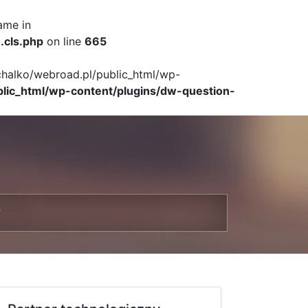
ame in
.cls.php
on line
665
ichalko/webroad.pl/public_html/wp-
blic_html/wp-content/plugins/dw-question-
T