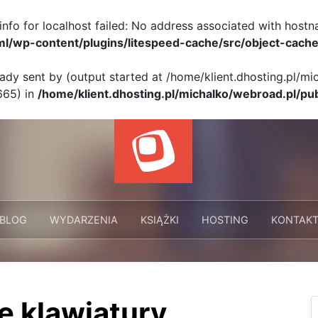
info for localhost failed: No address associated with hostn
ml/wp-content/plugins/litespeed-cache/src/object-cache
eady sent by (output started at /home/klient.dhosting.pl/m
665) in
/home/klient.dhosting.pl/michalko/webroad.pl/pu
BLOG
WYDARZENIA
KSIĄŻKI
HOSTING
KONTAK
 klawiatury