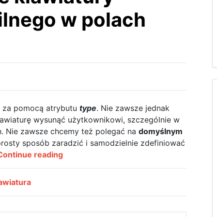
ilnego w polach
za pomocą atrybutu
type
. Nie zawsze jednak
klawiaturę wysunąć użytkownikowi, szczególnie w
h. Nie zawsze chcemy też polegać na
domyślnym
osty sposób zaradzić i samodzielnie zdefiniować
Dostosowywanie
Continue reading
klawiatury
urządzenia
awiatura
mobilnego
w
polach