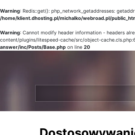
Warning
: Redis::get(): php_network_getaddresses: getaddr
/home/klient.dhosting.pl/michalko/webroad.pl/public_ht
Warning
: Cannot modify header information - headers alr
content/plugins/litespeed-cache/src/object-cache.cls.php:
answer/inc/Posts/Base.php
on line
20
Dostosowywanie