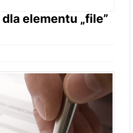
formularza
dla elementu „file”