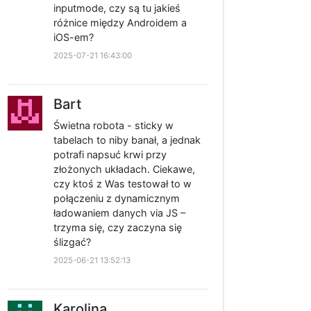
inputmode, czy są tu jakieś
różnice między Androidem a
iOS-em?
2025-07-21 16:43:00
Bart
Świetna robota - sticky w
tabelach to niby banał, a jednak
potrafi napsuć krwi przy
złożonych układach. Ciekawe,
czy ktoś z Was testował to w
połączeniu z dynamicznym
ładowaniem danych via JS –
trzyma się, czy zaczyna się
ślizgać?
2025-06-21 13:52:13
Karolina