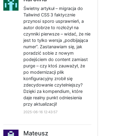
Świetny artykuł – migracja do
Tailwind CSS 3 faktycznie
przynosi sporo usprawnień, a
autor dobrze to rozłożył na
czynniki pierwsze – widać, że nie
jest to tylko wersja „podbijająca
numer”. Zastanawiam się, jak
poradzić sobie z nowym
podejściem do content zamiast
purge – czy ktoś zauważył, że
po modernizacji plik
konfiguracyjny zrobił się
zdecydowanie czytelniejszy?
Dzięki za kompendium, które
daje realny punkt odniesienia
przy aktualizacji!
2025-06-16 12:43:57
Mateusz