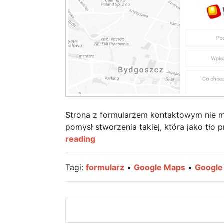
Strona z formularzem kontaktowym nie m
pomysł stworzenia takiej, która jako tło
Strona
reading
kontaktowa
z
Tagi:
formularz
•
Google Maps
•
Google
aktywną
mapą
z
Google
Maps