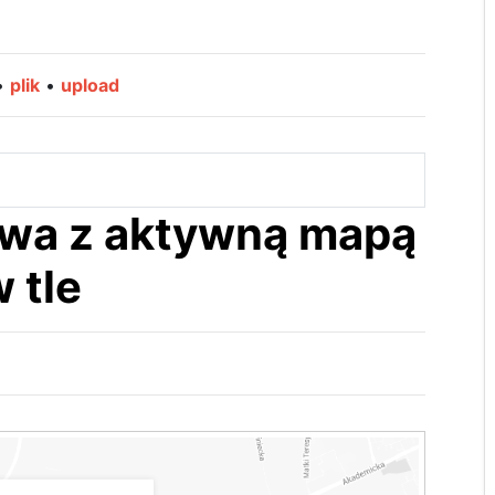
ny
•
plik
•
upload
entu
ularzu
owa z aktywną mapą
 tle