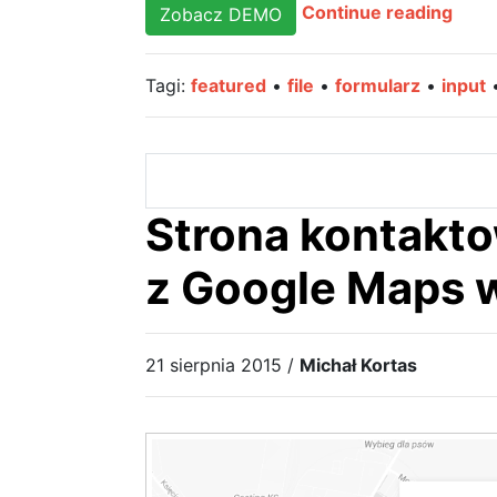
Włas
Continue reading
Zobacz DEMO
styl
CSS
Tagi:
featured
•
file
•
formularz
•
input
dla
elem
„file”
w
form
Strona kontakt
z Google Maps w
21 sierpnia 2015 /
Michał Kortas