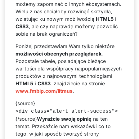
możemy zapominać o innych ekosystemach.
Wielu z nas chciałoby rozwinąć skrzydła,
wzlatując ku nowym możliwością
HTML5
i
CSS3
, ale czy naprawdę możemy pozwolić
sobie na brak ograniczeń?
Poniżej przedstawiam Wam tylko niektóre
możliwości obecnych przeglądarek
.
Pozostałe tabele, posiadające bieżące
wartości dla współpracy najpopularniejszych
produktów z najnowszymi technologiami
HTML5
i
CSS3
. znajdziecie na stronie
www.fmbip.com/litmus
.
{source}
<div class="alert alert-success">
{/source}
Wyraźcie swoją opinię
na ten
temat. Przekażcie nam wskazówki co to
tego, w jaki sposób tworzyć strony