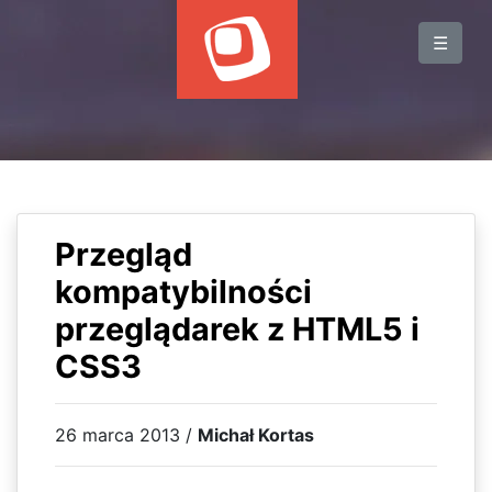
BLOG
☰
WYDARZENIA
KSIĄŻKI
HOSTING
KONTAKT
Przegląd
kompatybilności
przeglądarek z HTML5 i
CSS3
26 marca 2013 /
Michał Kortas