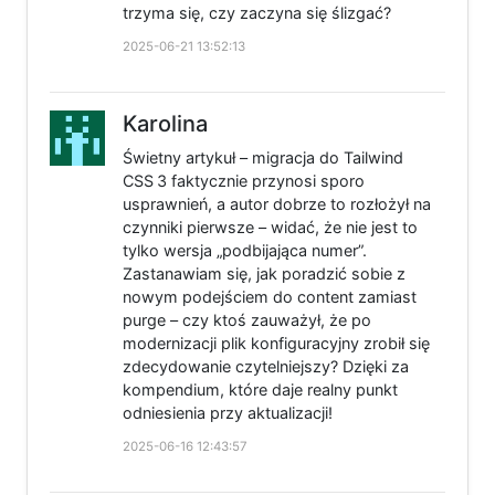
trzyma się, czy zaczyna się ślizgać?
2025-06-21 13:52:13
Karolina
Świetny artykuł – migracja do Tailwind
CSS 3 faktycznie przynosi sporo
usprawnień, a autor dobrze to rozłożył na
czynniki pierwsze – widać, że nie jest to
tylko wersja „podbijająca numer”.
Zastanawiam się, jak poradzić sobie z
nowym podejściem do content zamiast
purge – czy ktoś zauważył, że po
modernizacji plik konfiguracyjny zrobił się
zdecydowanie czytelniejszy? Dzięki za
kompendium, które daje realny punkt
odniesienia przy aktualizacji!
2025-06-16 12:43:57