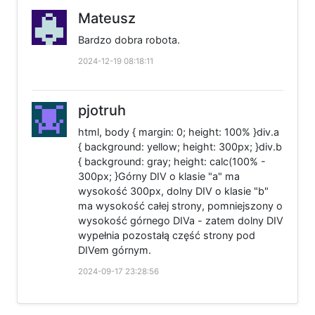
Mateusz
Bardzo dobra robota.
2024-12-19 08:18:11
pjotruh
html, body { margin: 0; height: 100% }div.a
{ background: yellow; height: 300px; }div.b
{ background: gray; height: calc(100% -
300px; }Górny DIV o klasie "a" ma
wysokość 300px, dolny DIV o klasie "b"
ma wysokość całej strony, pomniejszony o
wysokość górnego DIVa - zatem dolny DIV
wypełnia pozostałą część strony pod
DIVem górnym.
2024-09-17 23:28:56