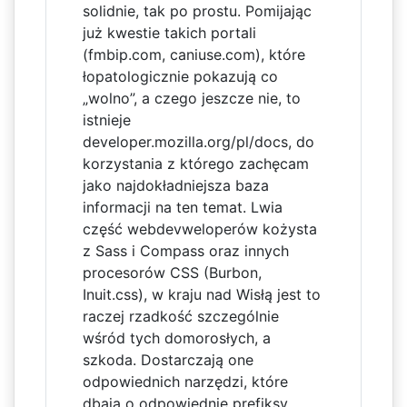
solidnie, tak po prostu. Pomijając
już kwestie takich portali
(fmbip.com, caniuse.com), które
łopatologicznie pokazują co
„wolno”, a czego jeszcze nie, to
istnieje
developer.mozilla.org/pl/docs, do
korzystania z którego zachęcam
jako najdokładniejsza baza
informacji na ten temat. Lwia
część webdevweloperów kożysta
z Sass i Compass oraz innych
procesorów CSS (Burbon,
Inuit.css), w kraju nad Wisłą jest to
raczej rzadkość szczególnie
wśród tych domorosłych, a
szkoda. Dostarczają one
odpowiednich narzędzi, które
dbają o odpowiednie prefiksy,