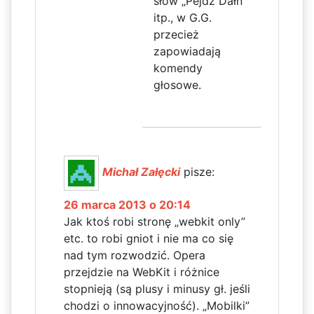
słów „Pejdż Dałn”
itp., w G.G.
przecież
zapowiadają
komendy
głosowe.
Michał Załęcki
pisze:
26 marca 2013 o 20:14
Jak ktoś robi stronę „webkit only”
etc. to robi gniot i nie ma co się
nad tym rozwodzić. Opera
przejdzie na WebKit i różnice
stopnieją (są plusy i minusy gł. jeśli
chodzi o innowacyjność). „Mobilki”