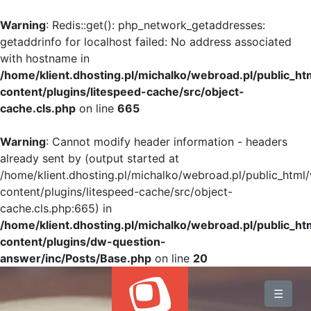
Warning
: Redis::get(): php_network_getaddresses:
getaddrinfo for localhost failed: No address associated
with hostname in
/home/klient.dhosting.pl/michalko/webroad.pl/public_h
content/plugins/litespeed-cache/src/object-
cache.cls.php
on line
665
Warning
: Cannot modify header information - headers
already sent by (output started at
/home/klient.dhosting.pl/michalko/webroad.pl/public_html
content/plugins/litespeed-cache/src/object-
cache.cls.php:665) in
/home/klient.dhosting.pl/michalko/webroad.pl/public_h
content/plugins/dw-question-
answer/inc/Posts/Base.php
on line
20
BLOG
☰