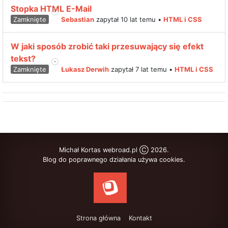
Stopka HTML E-Mail
Zamknięte
Sebastian
zapytał 10 lat temu
•
HTML i CSS
W jaki sposób zrobić taki przesuwający się efekt
tekst?
Zamknięte
Łukasz Derwih
zapytał 7 lat temu
•
HTML i CSS
Michał Kortas webroad.pl Ⓒ 2026.
Blog do poprawnego działania używa cookies.
Strona główna
Kontakt