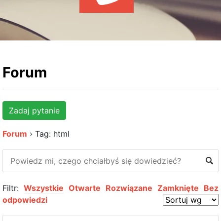
WYDARZENIA
KSIĄŻKI
HOSTING
KONTAKT
Forum
Zadaj pytanie
Forum
›
Tag: html
Filtr:
Wszystkie
Otwarte
Rozwiązane
Zamknięte
Bez
odpowiedzi