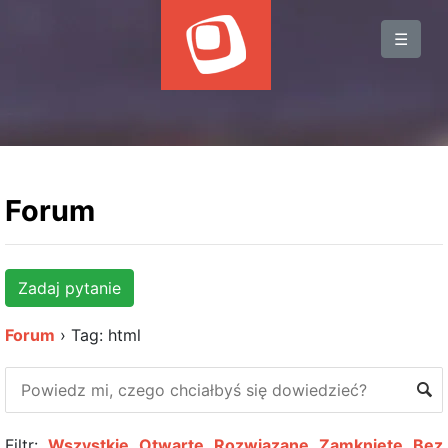
BLOG
☰
WYDARZENIA
KSIĄŻKI
HOSTING
KONTAKT
Forum
Zadaj pytanie
Forum
›
Tag: html
Filtr:
Wszystkie
Otwarte
Rozwiązane
Zamknięte
Bez