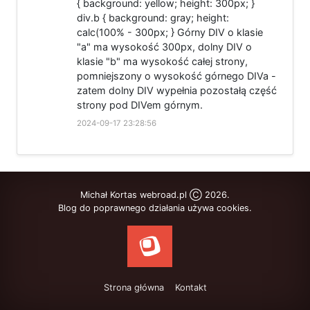
{ background: yellow; height: 300px; }
div.b { background: gray; height:
calc(100% - 300px; } Górny DIV o klasie
"a" ma wysokość 300px, dolny DIV o
klasie "b" ma wysokość całej strony,
pomniejszony o wysokość górnego DIVa -
zatem dolny DIV wypełnia pozostałą część
strony pod DIVem górnym.
2024-09-17 23:28:56
Michał Kortas webroad.pl Ⓒ 2026.
Blog do poprawnego działania używa cookies.
Strona główna
Kontakt