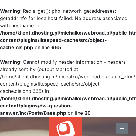
Warning
: Redis::get(): php_network_getaddresses:
getaddrinfo for localhost failed: No address associated
with hostname in
/home/klient.dhosting.pl/michalko/webroad.pl/public_h
content/plugins/litespeed-cache/src/object-
cache.cls.php
on line
665
Warning
: Cannot modify header information - headers
already sent by (output started at
/home/klient.dhosting.pl/michalko/webroad.pl/public_html
content/plugins/litespeed-cache/src/object-
cache.cls.php:665) in
/home/klient.dhosting.pl/michalko/webroad.pl/public_h
content/plugins/dw-question-
answer/inc/Posts/Base.php
on line
20
BLOG
☰