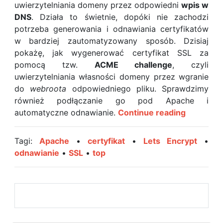
uwierzytelniania domeny przez odpowiedni
wpis w
DNS
. Działa to świetnie, dopóki nie zachodzi
potrzeba generowania i odnawiania certyfikatów
w bardziej zautomatyzowany sposób. Dzisiaj
pokażę, jak wygenerować certyfikat SSL za
pomocą tzw.
ACME challenge
, czyli
uwierzytelniania własności domeny przez wgranie
do
webroota
odpowiedniego pliku. Sprawdzimy
również podłączanie go pod Apache i
Generowa
automatyczne odnawianie.
Continue reading
automaty
odnawian
Tagi:
Apache
•
certyfikat
•
Lets Encrypt
•
i
odnawianie
•
SSL
•
top
podłącza
darmowy
certyfika
SSL
od
Let’s