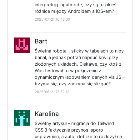
interpretują inputmode, czy są tu jakieś
różnice między Androidem a iOS-em?
2025-07-21 16:43:00
Bart
Świetna robota - sticky w tabelach to niby
banał, a jednak potrafi napsuć krwi przy
złożonych układach. Ciekawe, czy ktoś z
Was testował to w połączeniu z
dynamicznym ładowaniem danych via JS –
trzyma się, czy zaczyna się ślizgać?
2025-06-21 13:52:13
Karolina
Świetny artykuł – migracja do Tailwind
CSS 3 faktycznie przynosi sporo
usprawnień, a autor dobrze to rozłożył na