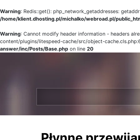
Warning
: Redis::get(): php_network_getaddresses: getaddr
/home/klient.dhosting.pl/michalko/webroad.pl/public_ht
Warning
: Cannot modify header information - headers alr
content/plugins/litespeed-cache/src/object-cache.cls.php:
answer/inc/Posts/Base.php
on line
20
Płynne przewijan