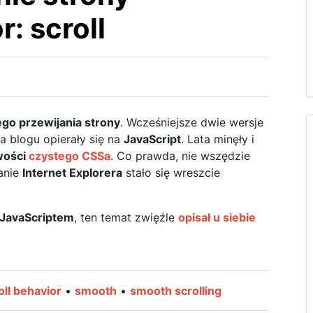
: scroll
go przewijania strony
. Wcześniejsze dwie wersje
a blogu opierały się na
JavaScript
. Lata minęły i
wości
czystego CSSa
. Co prawda, nie wszędzie
janie
Internet Explorera
stało się wreszcie
JavaScriptem
, ten temat zwięźle
opisał u siebie
oll behavior
•
smooth
•
smooth scrolling