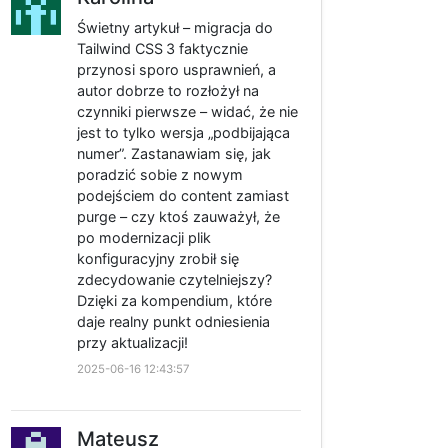
Świetny artykuł – migracja do
Tailwind CSS 3 faktycznie
przynosi sporo usprawnień, a
autor dobrze to rozłożył na
czynniki pierwsze – widać, że nie
jest to tylko wersja „podbijająca
numer”. Zastanawiam się, jak
poradzić sobie z nowym
podejściem do content zamiast
purge – czy ktoś zauważył, że
po modernizacji plik
konfiguracyjny zrobił się
zdecydowanie czytelniejszy?
Dzięki za kompendium, które
daje realny punkt odniesienia
przy aktualizacji!
2025-06-16 12:43:57
Mateusz