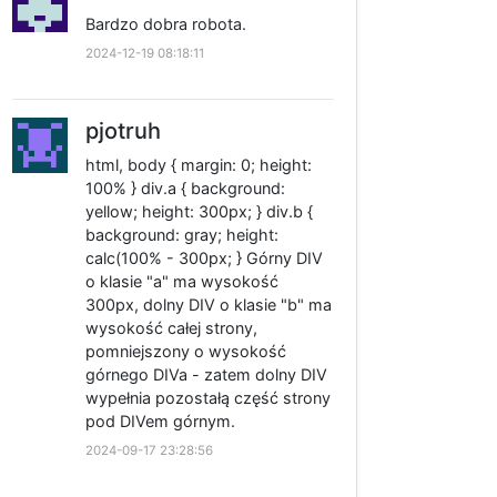
Bardzo dobra robota.
2024-12-19 08:18:11
pjotruh
html, body { margin: 0; height:
100% } div.a { background:
yellow; height: 300px; } div.b {
background: gray; height:
calc(100% - 300px; } Górny DIV
o klasie "a" ma wysokość
300px, dolny DIV o klasie "b" ma
wysokość całej strony,
pomniejszony o wysokość
górnego DIVa - zatem dolny DIV
wypełnia pozostałą część strony
pod DIVem górnym.
2024-09-17 23:28:56