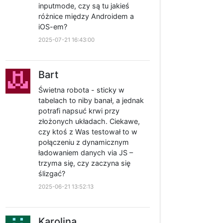
inputmode, czy są tu jakieś
różnice między Androidem a
iOS-em?
2025-07-21 16:43:00
Bart
Świetna robota - sticky w
tabelach to niby banał, a jednak
potrafi napsuć krwi przy
złożonych układach. Ciekawe,
czy ktoś z Was testował to w
połączeniu z dynamicznym
ładowaniem danych via JS –
trzyma się, czy zaczyna się
ślizgać?
2025-06-21 13:52:13
Karolina