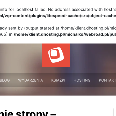
info for localhost failed: No address associated with hostn
ml/wp-content/plugins/litespeed-cache/src/object-cache
eady sent by (output started at /home/klient.dhosting.pl/m
665) in
/home/klient.dhosting.pl/michalko/webroad.pl/pu
BLOG
WYDARZENIA
KSIĄŻKI
HOSTING
KONTAK
ie strony –