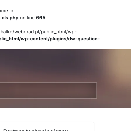
ame in
.cls.php
on line
665
ichalko/webroad.pl/public_html/wp-
blic_html/wp-content/plugins/dw-question-
T