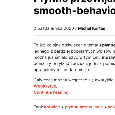
smooth-behavior
2 października 2020 /
Michał Kortas
To już kolejne odświeżenie tematu
płynne
jednego z bardziej popularnych wpisów n
można już śmiało użyć w tym celu
możli
poniższy przykład zadziała, jednak pomi
upragnionym standardem ;-)
Cały czas można wesprzeć się awaryjnie
WebKrytyk
.
Płynne
Continue reading
przewijanie
strony
Tagi:
kotwice
•
płynne przewijanie
•
scr
–