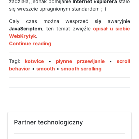
zadziała, jednak pomijanie
Internet Explorera
stało
się wreszcie upragnionym standardem ;-)
Cały czas można wesprzeć się awaryjnie
JavaScriptem
, ten temat zwięźle
opisał u siebie
WebKrytyk
.
Płynne
Continue reading
przewijanie
strony
Tagi:
kotwice
•
płynne przewijanie
•
scroll
–
behavior
•
smooth
•
smooth scrolling
smooth-
behavior:
scroll
Partner technologiczny