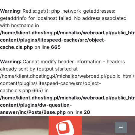
Warning
: Redis::get(): php_network_getaddresses:
getaddrinfo for localhost failed: No address associated
with hostname in
/home/klient.dhosting.pl/michalko/webroad.pl/public_h
content/plugins/litespeed-cache/src/object-
cache.cls.php
on line
665
Warning
: Cannot modify header information - headers
already sent by (output started at
/home/klient.dhosting.pl/michalko/webroad.pl/public_html
content/plugins/litespeed-cache/src/object-
cache.cls.php:665) in
/home/klient.dhosting.pl/michalko/webroad.pl/public_h
content/plugins/dw-question-
answer/inc/Posts/Base.php
on line
20
BLOG
☰