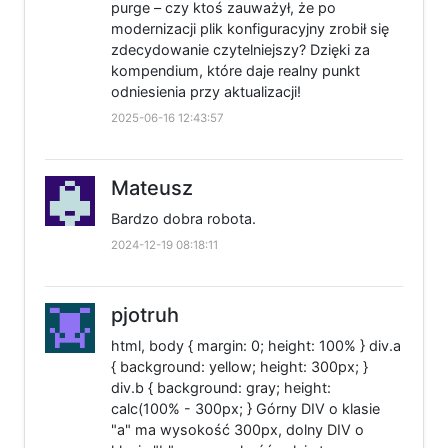
purge – czy ktoś zauważył, że po
modernizacji plik konfiguracyjny zrobił się
zdecydowanie czytelniejszy? Dzięki za
kompendium, które daje realny punkt
odniesienia przy aktualizacji!
2025-06-16 12:43:57
Mateusz
Bardzo dobra robota.
2024-12-19 08:18:11
pjotruh
html, body { margin: 0; height: 100% } div.a
{ background: yellow; height: 300px; }
div.b { background: gray; height:
calc(100% - 300px; } Górny DIV o klasie
"a" ma wysokość 300px, dolny DIV o