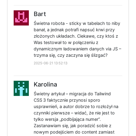
Bart
Świetna robota - sticky w tabelach to niby
banał, a jednak potrafi napsuć krwi przy
złożonych układach. Ciekawe, czy ktoś z
Was testował to w połączeniu z
dynamicznym ładowaniem danych via JS –
trzyma się, czy zaczyna się ślizgać?
2025-06-21 13:52:13
Karolina
Świetny artykuł – migracja do Tailwind
CSS 3 faktycznie przynosi sporo
usprawnień, a autor dobrze to rozłożył na
czynniki pierwsze – widać, że nie jest to
tylko wersja „podbijająca numer”.
Zastanawiam się, jak poradzić sobie z
nowym podejściem do content zamiast