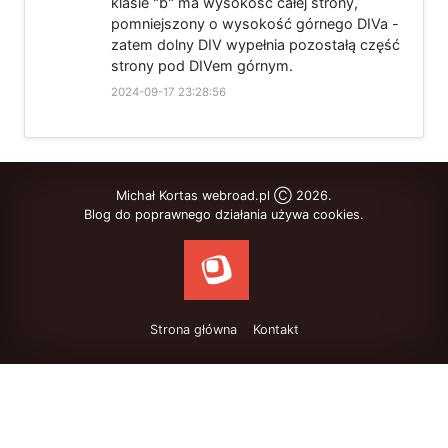
klasie "b" ma wysokość całej strony,
pomniejszony o wysokość górnego DIVa -
zatem dolny DIV wypełnia pozostałą część
strony pod DIVem górnym.
2024-09-17 23:28:56
Michał Kortas webroad.pl Ⓒ 2026.
Blog do poprawnego działania używa cookies.
Strona główna
Kontakt