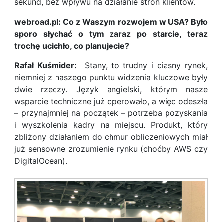
sekund, bez wpływu na działanie stron klientów.
webroad.pl: Co z Waszym rozwojem w USA? Było
sporo słychać o tym zaraz po starcie, teraz
trochę ucichło, co planujecie?
Rafał Kuśmider:
Stany, to trudny i ciasny rynek,
niemniej z naszego punktu widzenia kluczowe były
dwie rzeczy. Język angielski, którym nasze
wsparcie techniczne już operowało, a więc odeszła
– przynajmniej na początek – potrzeba pozyskania
i wyszkolenia kadry na miejscu. Produkt, który
zbliżony działaniem do chmur obliczeniowych miał
już sensowne zrozumienie rynku (choćby AWS czy
DigitalOcean).