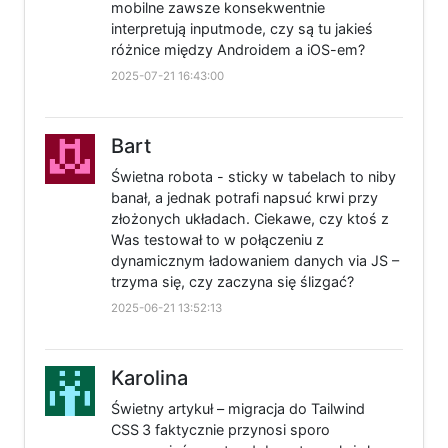
mobilne zawsze konsekwentnie
interpretują inputmode, czy są tu jakieś
różnice między Androidem a iOS-em?
2025-07-21 16:43:00
Bart
Świetna robota - sticky w tabelach to niby
banał, a jednak potrafi napsuć krwi przy
złożonych układach. Ciekawe, czy ktoś z
Was testował to w połączeniu z
dynamicznym ładowaniem danych via JS –
trzyma się, czy zaczyna się ślizgać?
2025-06-21 13:52:13
Karolina
Świetny artykuł – migracja do Tailwind
CSS 3 faktycznie przynosi sporo