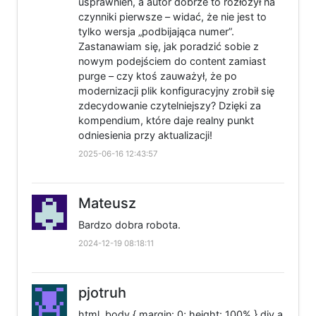
usprawnień, a autor dobrze to rozłożył na
czynniki pierwsze – widać, że nie jest to
tylko wersja „podbijająca numer”.
Zastanawiam się, jak poradzić sobie z
nowym podejściem do content zamiast
purge – czy ktoś zauważył, że po
modernizacji plik konfiguracyjny zrobił się
zdecydowanie czytelniejszy? Dzięki za
kompendium, które daje realny punkt
odniesienia przy aktualizacji!
2025-06-16 12:43:57
Mateusz
Bardzo dobra robota.
2024-12-19 08:18:11
pjotruh
html, body { margin: 0; height: 100% } div.a