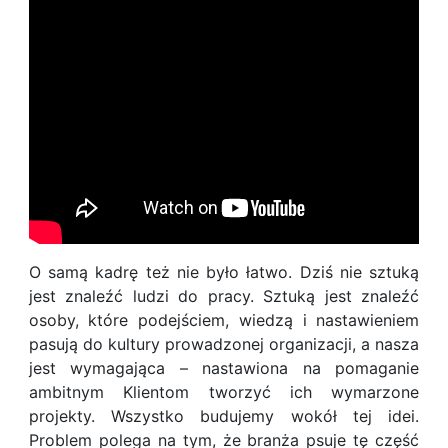
O samą kadrę też nie było łatwo. Dziś nie sztuką
jest znaleźć ludzi do pracy. Sztuką jest znaleźć
osoby, które podejściem, wiedzą i nastawieniem
pasują do kultury prowadzonej organizacji, a nasza
jest wymagająca – nastawiona na pomaganie
ambitnym Klientom tworzyć ich wymarzone
projekty. Wszystko budujemy wokół tej idei.
Problem polega na tym, że branża psuje tę część