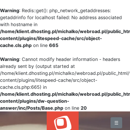
Warning
: Redis::get(): php_network_getaddresses:
getaddrinfo for localhost failed: No address associated
with hostname in
/home/klient.dhosting.pl/michalko/webroad.pl/public_h
content/plugins/litespeed-cache/src/object-
cache.cls.php
on line
665
Warning
: Cannot modify header information - headers
already sent by (output started at
/home/klient.dhosting.pl/michalko/webroad.pl/public_html
content/plugins/litespeed-cache/src/object-
cache.cls.php:665) in
/home/klient.dhosting.pl/michalko/webroad.pl/public_h
content/plugins/dw-question-
answer/inc/Posts/Base.php
on line
20
BLOG
☰