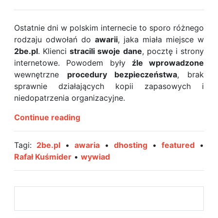
Ostatnie dni w polskim internecie to sporo różnego
rodzaju odwołań do
awarii
, jaka miała miejsce w
2be.pl
. Klienci
stracili swoje dane
, pocztę i strony
internetowe. Powodem były
źle wprowadzone
wewnętrzne
procedury bezpieczeństwa
, brak
sprawnie działających kopii zapasowych i
niedopatrzenia organizacyjne.
[Wywiad]
Continue reading
Jak
wygląda
Tagi:
2be.pl
•
awaria
•
dhosting
•
featured
•
sprawa
Rafał Kuśmider
•
wywiad
bezpieczeństwa
w
firmach
hostingowych?