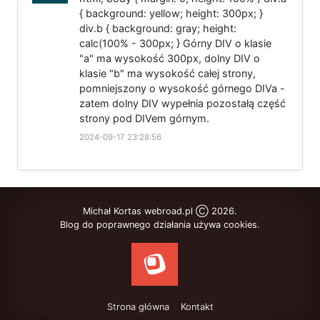
{ background: yellow; height: 300px; }
div.b { background: gray; height:
calc(100% - 300px; } Górny DIV o klasie
"a" ma wysokość 300px, dolny DIV o
klasie "b" ma wysokość całej strony,
pomniejszony o wysokość górnego DIVa -
zatem dolny DIV wypełnia pozostałą część
strony pod DIVem górnym.
2024-09-17 23:28:56
Michał Kortas webroad.pl Ⓒ 2026.
Blog do poprawnego działania używa cookies.
Strona główna
Kontakt