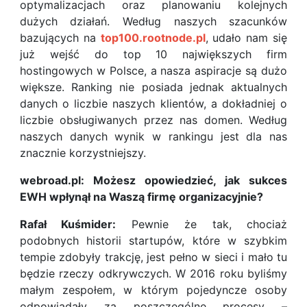
optymalizacjach oraz planowaniu kolejnych
dużych działań. Według naszych szacunków
bazujących na
top100.rootnode.pl
, udało nam się
już wejść do top 10 największych firm
hostingowych w Polsce, a nasza aspiracje są dużo
większe. Ranking nie posiada jednak aktualnych
danych o liczbie naszych klientów, a dokładniej o
liczbie obsługiwanych przez nas domen. Według
naszych danych wynik w rankingu jest dla nas
znacznie korzystniejszy.
webroad.pl: Możesz opowiedzieć, jak sukces
EWH wpłynął na Waszą firmę organizacyjnie?
Rafał Kuśmider:
Pewnie że tak, chociaż
podobnych historii startupów, które w szybkim
tempie zdobyły trakcję, jest pełno w sieci i mało tu
będzie rzeczy odkrywczych. W 2016 roku byliśmy
małym zespołem, w którym pojedyncze osoby
odpowiadały za poszczególne procesy –