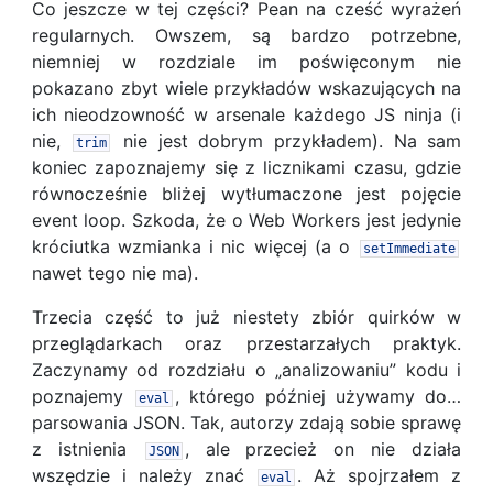
Co jeszcze w tej części? Pean na cześć wyrażeń
regularnych. Owszem, są bardzo potrzebne,
niemniej w rozdziale im poświęconym nie
pokazano zbyt wiele przykładów wskazujących na
ich nieodzowność w arsenale każdego JS ninja (i
nie,
nie jest dobrym przykładem). Na sam
trim
koniec zapoznajemy się z licznikami czasu, gdzie
równocześnie bliżej wytłumaczone jest pojęcie
event loop. Szkoda, że o Web Workers jest jedynie
króciutka wzmianka i nic więcej (a o
setImmediate
nawet tego nie ma).
Trzecia część to już niestety zbiór quirków w
przeglądarkach oraz przestarzałych praktyk.
Zaczynamy od rozdziału o „analizowaniu” kodu i
poznajemy
, którego później używamy do…
eval
parsowania JSON. Tak, autorzy zdają sobie sprawę
z istnienia
, ale przecież on nie działa
JSON
wszędzie i należy znać
. Aż spojrzałem z
eval