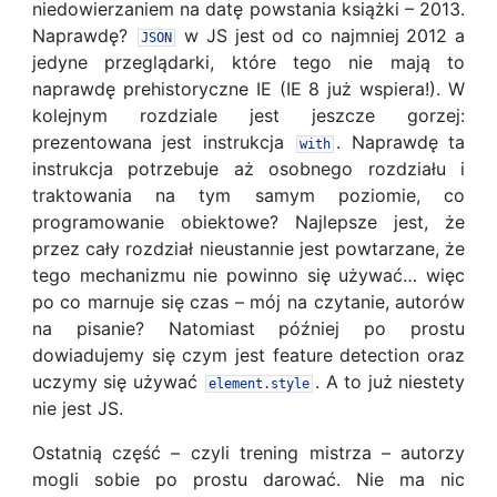
niedowierzaniem na datę powstania książki – 2013.
Naprawdę?
w JS jest od co najmniej 2012 a
JSON
jedyne przeglądarki, które tego nie mają to
naprawdę prehistoryczne IE (IE 8 już wspiera!). W
kolejnym rozdziale jest jeszcze gorzej:
prezentowana jest instrukcja
. Naprawdę ta
with
instrukcja potrzebuje aż osobnego rozdziału i
traktowania na tym samym poziomie, co
programowanie obiektowe? Najlepsze jest, że
przez cały rozdział nieustannie jest powtarzane, że
tego mechanizmu nie powinno się używać… więc
po co marnuje się czas – mój na czytanie, autorów
na pisanie? Natomiast później po prostu
dowiadujemy się czym jest feature detection oraz
uczymy się używać
. A to już niestety
element
.
style
nie jest JS.
Ostatnią część – czyli trening mistrza – autorzy
mogli sobie po prostu darować. Nie ma nic