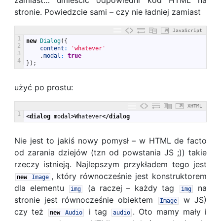
stronie. Powiedzcie sami – czy nie ładniej zamiast
JavaScript
1
new
Dialog
(
{
2
content
:
'whatever'
3
,
modal
:
true
4
}
)
;
użyć po prostu:
XHTML
1
<dialog 
modal
>
Whatever
</dialog
Nie jest to jakiś nowy pomysł – w HTML de facto
od zarania dziejów (tzn od powstania JS ;)) takie
rzeczy istnieją. Najlepszym przykładem tego jest
, który równocześnie jest konstruktorem
new
Image
dla elementu
(a raczej – każdy tag
na
img
img
stronie jest równocześnie obiektem
w JS)
Image
czy też
i tag
. Oto mamy mały i
new
Audio
audio