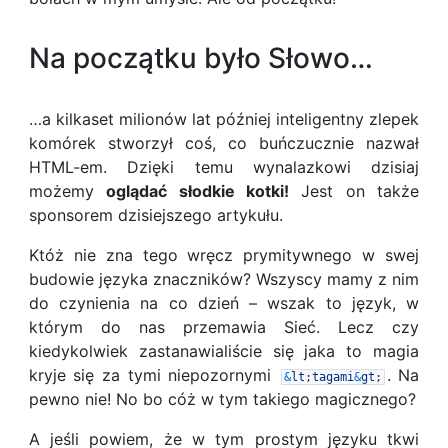
Na początku było Słowo…
…a kilkaset milionów lat później inteligentny zlepek
komórek stworzył coś, co buńczucznie nazwał
HTML-em. Dzięki temu wynalazkowi dzisiaj
możemy
oglądać słodkie kotki!
Jest on także
sponsorem dzisiejszego artykułu.
Któż nie zna tego wręcz prymitywnego w swej
budowie języka znaczników? Wszyscy mamy z nim
do czynienia na co dzień – wszak to język, w
którym do nas przemawia Sieć. Lecz czy
kiedykolwiek zastanawialiście się jaka to magia
kryje się za tymi niepozornymi
. Na
&
lt
;
tagami
&
gt
;
pewno nie! No bo cóż w tym takiego magicznego?
A jeśli powiem, że w tym prostym języku tkwi