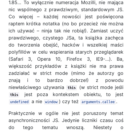
1.85… To wyłącznie numeracja Mozilli, nie mająca
nic wspólnego z prawdziwym, standardowym JS.
Co więcej – każdej nowości jest poświęcona
raptem krótka notatka (no bo przecież nie można
ich używać – ninja tak nie robią!). Zamiast uczyć
prawdziwego, czystego JSa, ta książka zachęca
do tworzenia obejść, hacków i wszelkiej maści
polyfillów w celu wspierania starych przeglądarek
(Safari 3, Opera 10, Firefox 3, IE9-…). Ba,
większość przykładów z książki nie ma prawa
zadziałać w strict mode (mimo że autorzy go
znają i to bardzo dobrze!) z powodu
niewłaściwego używania
(w strict mode jeśli
this
jest poza kontekstem obiektu, to jest
this
a nie
) czy też
.
undefined
window
arguments
.
callee
Praktycznie w ogóle nie jest poruszony temat
asynchroniczności JS. Jedynie liczniki czasu coś
do tego tematu wnoszą. Niestety o