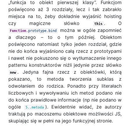
„funkcja to obiekt pierwszej klasy”. Funkcjom
poświęcono aż 3 rozdziały, lecz i tak zabrakło
miejsca na to, żeby dokładnie wyjaśnić hoisting
czy magiczne słówko
. O
this
można w ogóle zapomnieć
Function
.
prototype
.
bind
a dlaczego – to o tym później. Obiektom
poświęcono natomiast tylko jeden rozdział, gdzie
nie do końca wyjaśniono całą rzecz z prototypami
i nawet nie pokuszono się o wytłumaczenie innego
patternu konstruktorów niźli jedynie przez słówko
. Jedyna fajna rzecz z obiektówki, którą
new
pokazano, to metoda tworzenia subklas z
odwołaniem do rodzica. Ponadto przy literałach
liczbowych i wywoływaniu ich metod podano nie
do końca prawidłowe informacje (np nie podano w
ogóle
). Ewidentnie widać, że autorzy
5..metoda
traktują po macoszemu obiektowe możliwości JS,
skupiając się w pełni na jego funkcyjnej stronie.