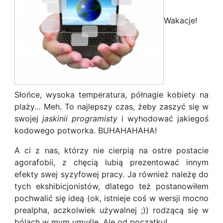
Wakacje!
Słońce, wysoka temperatura, półnagie kobiety na
plaży… Meh. To najlepszy czas, żeby zaszyć się w
swojej
jaskinii programisty
i wyhodować jakiegoś
kodowego potworka. BUHAHAHAHA!
A ci z nas, którzy nie cierpią na ostre postacie
agorafobii, z chęcią lubią prezentować innym
efekty swej syzyfowej pracy. Ja również należę do
tych ekshibicjonistów, dlatego też postanowiłem
pochwalić się ideą (ok, istnieje coś w wersji mocno
prealpha, aczkolwiek używalnej ;)) rodzącą się w
bólach w mym umyśle. Ale od początku!