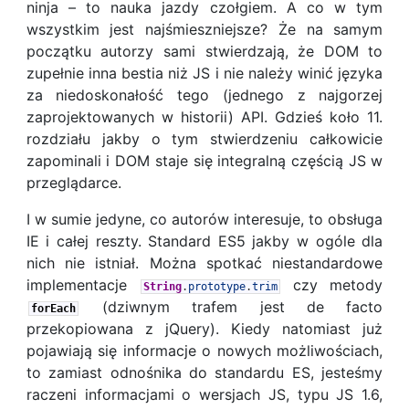
ninja – to nauka jazdy czołgiem. A co w tym
wszystkim jest najśmieszniejsze? Że na samym
początku autorzy sami stwierdzają, że DOM to
zupełnie inna bestia niż JS i nie należy winić języka
za niedoskonałość tego (jednego z najgorzej
zaprojektowanych w historii) API. Gdzieś koło 11.
rozdziału jakby o tym stwierdzeniu całkowicie
zapominali i DOM staje się integralną częścią JS w
przeglądarce.
I w sumie jedyne, co autorów interesuje, to obsługa
IE i całej reszty. Standard ES5 jakby w ogóle dla
nich nie istniał. Można spotkać niestandardowe
implementacje
czy metody
String
.
prototype
.
trim
(dziwnym trafem jest de facto
forEach
przekopiowana z jQuery). Kiedy natomiast już
pojawiają się informacje o nowych możliwościach,
to zamiast odnośnika do standardu ES, jesteśmy
raczeni informacjami o wersjach JS, typu JS 1.6,