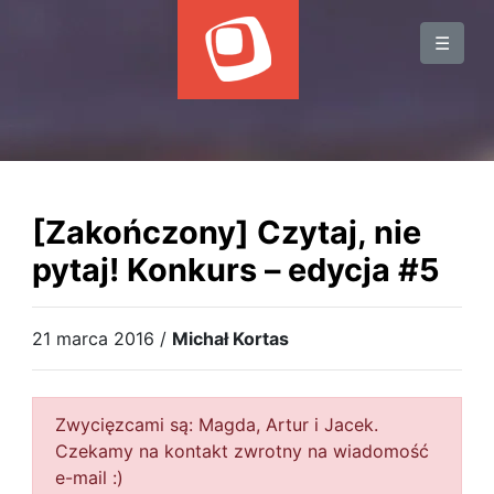
BLOG
☰
WYDARZENIA
KSIĄŻKI
HOSTING
KONTAKT
[Zakończony] Czytaj, nie
pytaj! Konkurs – edycja #5
21 marca 2016 /
Michał Kortas
Zwycięzcami są: Magda, Artur i Jacek.
Czekamy na kontakt zwrotny na wiadomość
e-mail :)