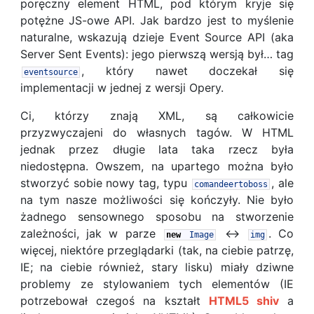
poręczny element HTML, pod którym kryje się
potężne JS-owe API. Jak bardzo jest to myślenie
naturalne, wskazują dzieje Event Source API (aka
Server Sent Events): jego pierwszą wersją był… tag
, który nawet doczekał się
eventsource
implementacji w jednej z wersji Opery.
Ci, którzy znają XML, są całkowicie
przyzwyczajeni do własnych tagów. W HTML
jednak przez długie lata taka rzecz była
niedostępna. Owszem, na upartego można było
stworzyć sobie nowy tag, typu
, ale
comandeertoboss
na tym nasze możliwości się kończyły. Nie było
żadnego sensownego sposobu na stworzenie
zależności, jak w parze
↔
. Co
new
Image
img
więcej, niektóre przeglądarki (tak, na ciebie patrzę,
IE; na ciebie również, stary lisku) miały dziwne
problemy ze stylowaniem tych elementów (IE
potrzebował czegoś na kształt
HTML5 shiv
a