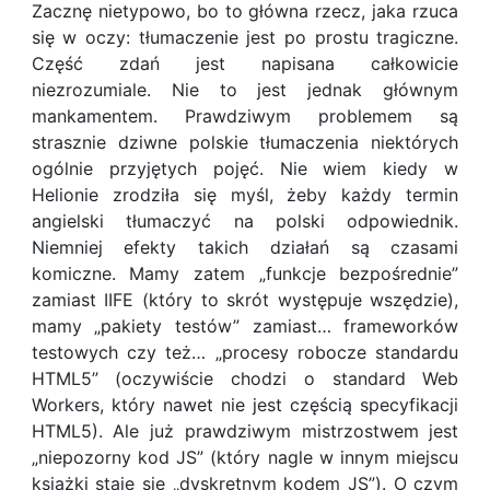
Zacznę nietypowo, bo to główna rzecz, jaka rzuca
się w oczy: tłumaczenie jest po prostu tragiczne.
Część zdań jest napisana całkowicie
niezrozumiale. Nie to jest jednak głównym
mankamentem. Prawdziwym problemem są
strasznie dziwne polskie tłumaczenia niektórych
ogólnie przyjętych pojęć. Nie wiem kiedy w
Helionie zrodziła się myśl, żeby każdy termin
angielski tłumaczyć na polski odpowiednik.
Niemniej efekty takich działań są czasami
komiczne. Mamy zatem „funkcje bezpośrednie”
zamiast IIFE (który to skrót występuje wszędzie),
mamy „pakiety testów” zamiast… frameworków
testowych czy też… „procesy robocze standardu
HTML5” (oczywiście chodzi o standard Web
Workers, który nawet nie jest częścią specyfikacji
HTML5). Ale już prawdziwym mistrzostwem jest
„niepozorny kod JS” (który nagle w innym miejscu
książki staje się „dyskretnym kodem JS”). O czym