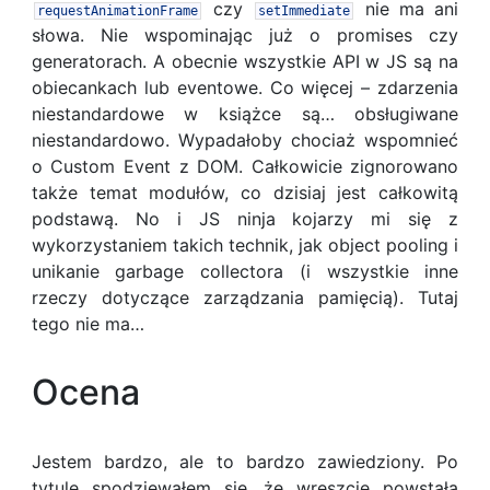
czy
nie ma ani
requestAnimationFrame
setImmediate
słowa. Nie wspominając już o promises czy
generatorach. A obecnie wszystkie API w JS są na
obiecankach lub eventowe. Co więcej – zdarzenia
niestandardowe w książce są… obsługiwane
niestandardowo. Wypadałoby chociaż wspomnieć
o Custom Event z DOM. Całkowicie zignorowano
także temat modułów, co dzisiaj jest całkowitą
podstawą. No i JS ninja kojarzy mi się z
wykorzystaniem takich technik, jak object pooling i
unikanie garbage collectora (i wszystkie inne
rzeczy dotyczące zarządzania pamięcią). Tutaj
tego nie ma…
Ocena
Jestem bardzo, ale to bardzo zawiedziony. Po
tytule spodziewałem się, że wreszcie powstała