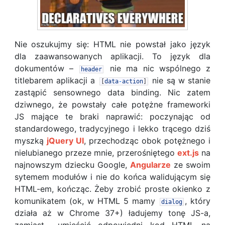
Nie oszukujmy się: HTML nie powstał jako język
dla zaawansowanych aplikacji. To język dla
dokumentów –
nie ma nic wspólnego z
header
titlebarem aplikacji a
nie są w stanie
[
data
-
action
]
zastąpić sensownego data binding. Nic zatem
dziwnego, że powstały całe potężne frameworki
JS mające te braki naprawić: poczynając od
standardowego, tradycyjnego i lekko trącego dziś
myszką
jQuery UI
, przechodząc obok potężnego i
nielubianego przeze mnie, przerośniętego
ext.js
na
najnowszym dziecku Google,
Angularze
ze swoim
sytemem modułów i nie do końca walidującym się
HTML-em, kończąc. Żeby zrobić proste okienko z
komunikatem (ok, w HTML 5 mamy
, który
dialog
działa aż w Chrome 37+) ładujemy tonę JS-a,
zamiast… umieścić odpowiedni kod HTML na