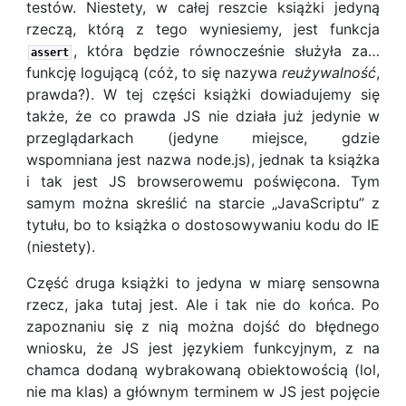
testów. Niestety, w całej reszcie książki jedyną
rzeczą, którą z tego wyniesiemy, jest funkcja
, która będzie równocześnie służyła za…
assert
funkcję logującą (cóż, to się nazywa
reużywalność
,
prawda?). W tej części książki dowiadujemy się
także, że co prawda JS nie działa już jedynie w
przeglądarkach (jedyne miejsce, gdzie
wspomniana jest nazwa node.js), jednak ta książka
i tak jest JS browserowemu poświęcona. Tym
samym można skreślić na starcie „JavaScriptu” z
tytułu, bo to książka o dostosowywaniu kodu do IE
(niestety).
Część druga książki to jedyna w miarę sensowna
rzecz, jaka tutaj jest. Ale i tak nie do końca. Po
zapoznaniu się z nią można dojść do błędnego
wniosku, że JS jest językiem funkcyjnym, z na
chamca dodaną wybrakowaną obiektowością (lol,
nie ma klas) a głównym terminem w JS jest pojęcie