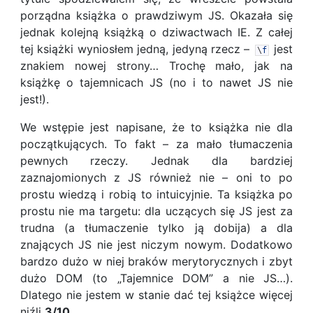
porządna książka o prawdziwym JS. Okazała się
jednak kolejną książką o dziwactwach IE. Z całej
tej książki wyniosłem jedną, jedyną rzecz –
jest
\
f
znakiem nowej strony… Trochę mało, jak na
książkę o tajemnicach JS (no i to nawet JS nie
jest!).
We wstępie jest napisane, że to książka nie dla
początkujących. To fakt – za mało tłumaczenia
pewnych rzeczy. Jednak dla bardziej
zaznajomionych z JS również nie – oni to po
prostu wiedzą i robią to intuicyjnie. Ta książka po
prostu nie ma targetu: dla uczących się JS jest za
trudna (a tłumaczenie tylko ją dobija) a dla
znających JS nie jest niczym nowym. Dodatkowo
bardzo dużo w niej braków merytorycznych i zbyt
dużo DOM (to „Tajemnice DOM” a nie JS…).
Dlatego nie jestem w stanie dać tej książce więcej
niźli
3/10
.