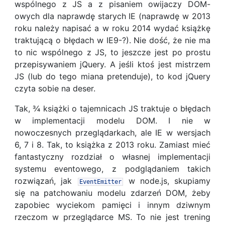
wspólnego z JS a z pisaniem owijaczy DOM-
owych dla naprawdę starych IE (naprawdę w 2013
roku należy napisać a w roku 2014 wydać książkę
traktującą o błędach w IE9-?). Nie dość, że nie ma
to nic wspólnego z JS, to jeszcze jest po prostu
przepisywaniem jQuery. A jeśli ktoś jest mistrzem
JS (lub do tego miana pretenduje), to kod jQuery
czyta sobie na deser.
Tak, ¾ książki o tajemnicach JS traktuje o błędach
w implementacji modelu DOM. I nie w
nowoczesnych przeglądarkach, ale IE w wersjach
6, 7 i 8. Tak, to książka z 2013 roku. Zamiast mieć
fantastyczny rozdział o własnej implementacji
systemu eventowego, z podglądaniem takich
rozwiązań, jak
w node.js, skupiamy
EventEmitter
się na patchowaniu modelu zdarzeń DOM, żeby
zapobiec wyciekom pamięci i innym dziwnym
rzeczom w przeglądarce MS. To nie jest trening